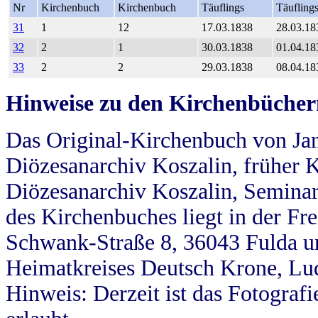
Nr
Kirchenbuch
Kirchenbuch
Täuflings
Täufling
31
1
12
17.03.1838
28.03.18
32
2
1
30.03.1838
01.04.18
33
2
2
29.03.1838
08.04.18
Hinweise zu den Kirchenbücher
Das Original-Kirchenbuch von Jan
Diözesanarchiv Koszalin, früher Kö
Diözesanarchiv Koszalin, Seminar
des Kirchenbuches liegt in der Fr
Schwank-Straße 8, 36043 Fulda u
Heimatkreises Deutsch Krone, Lu
Hinweis: Derzeit ist das Fotograf