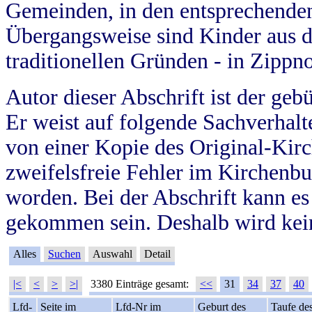
Gemeinden, in den entsprechende
Übergangsweise sind Kinder aus 
traditionellen Gründen - in Zippn
Autor dieser Abschrift ist der geb
Er weist auf folgende Sachverhalte
von einer Kopie des Original-Kirc
zweifelsfreie Fehler im Kirchenbuc
worden. Bei der Abschrift kann e
gekommen sein. Deshalb wird kein
Alles
Suchen
Auswahl
Detail
|<
<
>
>|
3380 Einträge gesamt:
<<
31
34
37
40
Lfd-
Seite im
Lfd-Nr im
Geburt des
Taufe de