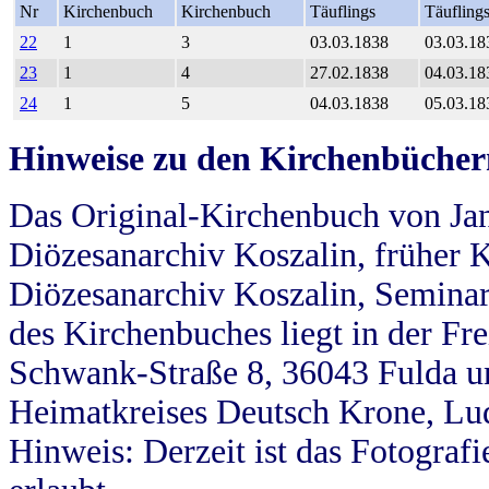
Nr
Kirchenbuch
Kirchenbuch
Täuflings
Täufling
22
1
3
03.03.1838
03.03.18
23
1
4
27.02.1838
04.03.18
24
1
5
04.03.1838
05.03.18
Hinweise zu den Kirchenbücher
Das Original-Kirchenbuch von Jan
Diözesanarchiv Koszalin, früher Kö
Diözesanarchiv Koszalin, Seminar
des Kirchenbuches liegt in der Fr
Schwank-Straße 8, 36043 Fulda u
Heimatkreises Deutsch Krone, Lu
Hinweis: Derzeit ist das Fotograf