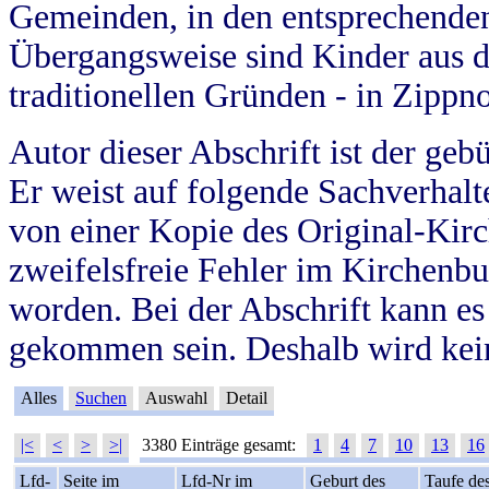
Gemeinden, in den entsprechende
Übergangsweise sind Kinder aus 
traditionellen Gründen - in Zippn
Autor dieser Abschrift ist der geb
Er weist auf folgende Sachverhalte
von einer Kopie des Original-Kirc
zweifelsfreie Fehler im Kirchenbuc
worden. Bei der Abschrift kann e
gekommen sein. Deshalb wird kein
Alles
Suchen
Auswahl
Detail
|<
<
>
>|
3380 Einträge gesamt:
1
4
7
10
13
16
Lfd-
Seite im
Lfd-Nr im
Geburt des
Taufe de