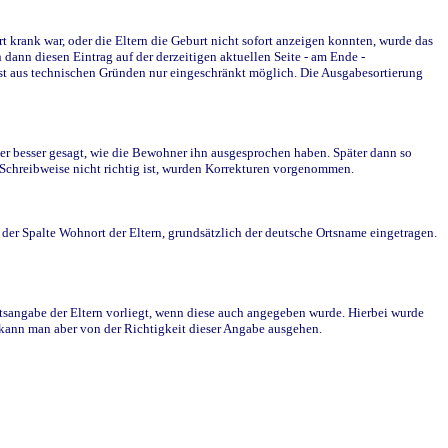
krank war, oder die Eltern die Geburt nicht sofort anzeigen konnten, wurde das
ann diesen Eintrag auf der derzeitigen aktuellen Seite - am Ende -
st aus technischen Gründen nur eingeschränkt möglich. Die Ausgabesortierung
r besser gesagt, wie die Bewohner ihn ausgesprochen haben. Später dann so
e Schreibweise nicht richtig ist, wurden Korrekturen vorgenommen.
r Spalte Wohnort der Eltern, grundsätzlich der deutsche Ortsname eingetragen.
rtsangabe der Eltern vorliegt, wenn diese auch angegeben wurde. Hierbei wurde
d kann man aber von der Richtigkeit dieser Angabe ausgehen.