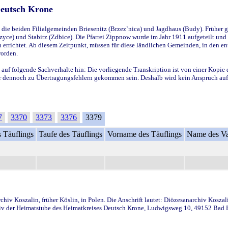
Deutsch Krone
ie beiden Filialgemeinden Briesenitz (Brzez`nica) und Jagdhaus (Budy). Früher g
yce) und Stabitz (Zdbice). Die Pfarrei Zippnow wurde im Jahr 1911 aufgeteilt und e
en errichtet. Ab diesem Zeitpunkt, müssen für diese ländlichen Gemeinden, in den
worden.
 auf folgende Sachverhalte hin: Die vorliegende Transkription ist von einer Kopie 
aber dennoch zu Übertragungsfehlern gekommen sein. Deshalb wird kein Anspruch auf 
7
3370
3373
3376
3379
 Täuflings
Taufe des Täuflings
Vorname des Täuflings
Name des Va
iv Koszalin, früher Köslin, in Polen. Die Anschrift lautet: Diözesanarchiv Koszal
v der Heimatstube des Heimatkreises Deutsch Krone, Ludwigsweg 10, 49152 Bad Ess