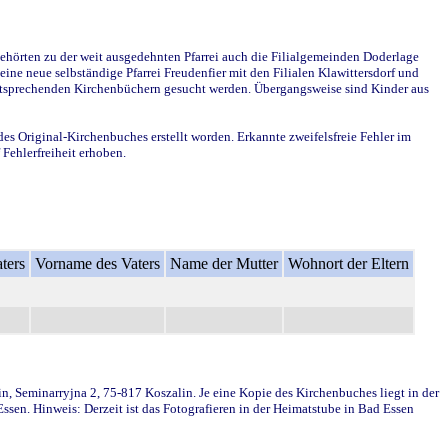
ehörten zu der weit ausgedehnten Pfarrei auch die Filialgemeinden Doderlage
ine neue selbständige Pfarrei Freudenfier mit den Filialen Klawittersdorf und
 entsprechenden Kirchenbüchern gesucht werden. Übergangsweise sind Kinder aus
des Original-Kirchenbuches erstellt worden. Erkannte zweifelsfreie Fehler im
Fehlerfreiheit erhoben.
ters
Vorname des Vaters
Name der Mutter
Wohnort der Eltern
in, Seminarryjna 2, 75-817 Koszalin. Je eine Kopie des Kirchenbuches liegt in der
en. Hinweis: Derzeit ist das Fotografieren in der Heimatstube in Bad Essen