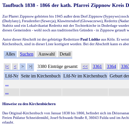
Taufbuch 1838 - 1866 der kath. Pfarrei Zippnow Kreis 
Zur Pfarrei Zippnow gehörten bis 1945 außer dem Dorf Zippnow (Sypnywo) noch d
(Dudylany), Freudenfier (Szwecja), Klawittersdorf (Glowaczewo), Rederitz (Nadarz
Stabitz und ein Lokalvikariat Rederitz mit der Tochterkirche in Doderlage wurd
diesen Gemeinden - wohl noch aus traditionellen Gründen - in Zippnow getauft 
Autor dieser Abschrift ist der gebürtige Rederitzer
Paul Lüdtke
aus Köln. Er weist
Kirchenbuch, sind in dieser Liste korrigiert worden. Bei der Abschrift kann es 
Alles
Suchen
Auswahl
Detail
|<
<
>
>|
3380 Einträge gesamt:
<<
3361
3364
336
Lfd-Nr
Seite im Kirchenbuch
Lfd-Nr im Kirchenbuch
Geburt des
...
...
Hinweise zu den Kirchenbüchern
Das Original-Kirchenbuch von Januar 1838 bis 1866, befindet sich im Diözesanarch
Freien Prälatur Schneidemühl, Josef-Schwank-Straße 8, 36043 Fulda und im Archi
erlaubt.