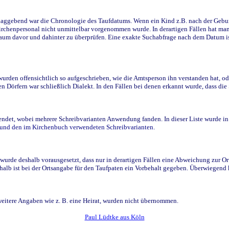
ggebend war die Chronologie des Taufdatums. Wenn ein Kind z.B. nach der Geburt 
rchenpersonal nicht unmittelbar vorgenommen wurde. In derartigen Fällen hat man d
raum davor und dahinter zu überprüfen. Eine exakte Suchabfrage nach dem Datum i
den offensichtlich so aufgeschrieben, wie die Amtsperson ihn verstanden hat, ode
n Dörfern war schließlich Dialekt. In den Fällen bei denen erkannt wurde, dass di
t, wobei mehrere Schreibvarianten Anwendung fanden. In dieser Liste wurde in de
n und den im Kirchenbuch verwendeten Schreibvarianten.
wurde deshalb vorausgesetzt, dass nur in derartigen Fällen eine Abweichung zur O
eshalb ist bei der Ortsangabe für den Taufpaten ein Vorbehalt gegeben. Überwiegen
weitere Angaben wie z. B. eine Heirat, wurden nicht übernommen.
Paul Lüdtke aus Köln