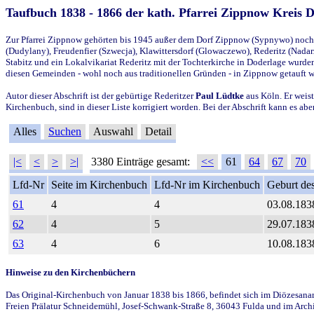
Taufbuch 1838 - 1866 der kath. Pfarrei Zippnow Kreis 
Zur Pfarrei Zippnow gehörten bis 1945 außer dem Dorf Zippnow (Sypnywo) noch d
(Dudylany), Freudenfier (Szwecja), Klawittersdorf (Glowaczewo), Rederitz (Nadarz
Stabitz und ein Lokalvikariat Rederitz mit der Tochterkirche in Doderlage wurd
diesen Gemeinden - wohl noch aus traditionellen Gründen - in Zippnow getauft 
Autor dieser Abschrift ist der gebürtige Rederitzer
Paul Lüdtke
aus Köln. Er weist
Kirchenbuch, sind in dieser Liste korrigiert worden. Bei der Abschrift kann es 
Alles
Suchen
Auswahl
Detail
|<
<
>
>|
3380 Einträge gesamt:
<<
61
64
67
70
Lfd-Nr
Seite im Kirchenbuch
Lfd-Nr im Kirchenbuch
Geburt des
61
4
4
03.08.183
62
4
5
29.07.183
63
4
6
10.08.183
Hinweise zu den Kirchenbüchern
Das Original-Kirchenbuch von Januar 1838 bis 1866, befindet sich im Diözesanarch
Freien Prälatur Schneidemühl, Josef-Schwank-Straße 8, 36043 Fulda und im Archi