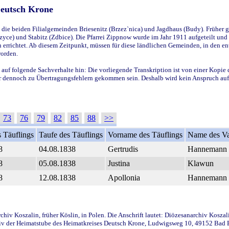
Deutsch Krone
ie beiden Filialgemeinden Briesenitz (Brzez`nica) und Jagdhaus (Budy). Früher g
yce) und Stabitz (Zdbice). Die Pfarrei Zippnow wurde im Jahr 1911 aufgeteilt und e
en errichtet. Ab diesem Zeitpunkt, müssen für diese ländlichen Gemeinden, in den
worden.
 auf folgende Sachverhalte hin: Die vorliegende Transkription ist von einer Kopie 
aber dennoch zu Übertragungsfehlern gekommen sein. Deshalb wird kein Anspruch auf 
73
76
79
82
85
88
>>
 Täuflings
Taufe des Täuflings
Vorname des Täuflings
Name des Va
8
04.08.1838
Gertrudis
Hannemann
8
05.08.1838
Justina
Klawun
8
12.08.1838
Apollonia
Hannemann
iv Koszalin, früher Köslin, in Polen. Die Anschrift lautet: Diözesanarchiv Koszal
v der Heimatstube des Heimatkreises Deutsch Krone, Ludwigsweg 10, 49152 Bad Ess