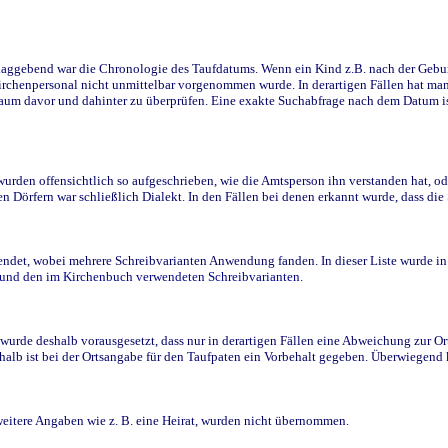
ggebend war die Chronologie des Taufdatums. Wenn ein Kind z.B. nach der Geburt 
rchenpersonal nicht unmittelbar vorgenommen wurde. In derartigen Fällen hat man d
raum davor und dahinter zu überprüfen. Eine exakte Suchabfrage nach dem Datum i
den offensichtlich so aufgeschrieben, wie die Amtsperson ihn verstanden hat, ode
n Dörfern war schließlich Dialekt. In den Fällen bei denen erkannt wurde, dass di
t, wobei mehrere Schreibvarianten Anwendung fanden. In dieser Liste wurde in de
n und den im Kirchenbuch verwendeten Schreibvarianten.
wurde deshalb vorausgesetzt, dass nur in derartigen Fällen eine Abweichung zur O
eshalb ist bei der Ortsangabe für den Taufpaten ein Vorbehalt gegeben. Überwiegen
weitere Angaben wie z. B. eine Heirat, wurden nicht übernommen.