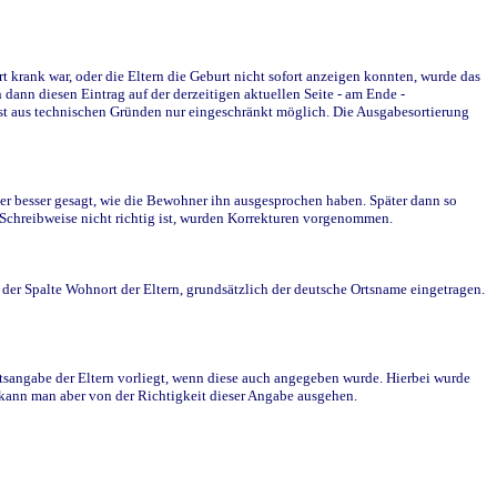
krank war, oder die Eltern die Geburt nicht sofort anzeigen konnten, wurde das
ann diesen Eintrag auf der derzeitigen aktuellen Seite - am Ende -
st aus technischen Gründen nur eingeschränkt möglich. Die Ausgabesortierung
r besser gesagt, wie die Bewohner ihn ausgesprochen haben. Später dann so
e Schreibweise nicht richtig ist, wurden Korrekturen vorgenommen.
r Spalte Wohnort der Eltern, grundsätzlich der deutsche Ortsname eingetragen.
rtsangabe der Eltern vorliegt, wenn diese auch angegeben wurde. Hierbei wurde
d kann man aber von der Richtigkeit dieser Angabe ausgehen.