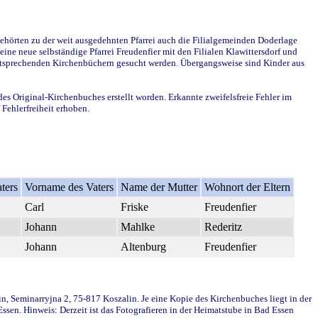
ehörten zu der weit ausgedehnten Pfarrei auch die Filialgemeinden Doderlage
ine neue selbständige Pfarrei Freudenfier mit den Filialen Klawittersdorf und
 entsprechenden Kirchenbüchern gesucht werden. Übergangsweise sind Kinder aus
des Original-Kirchenbuches erstellt worden. Erkannte zweifelsfreie Fehler im
Fehlerfreiheit erhoben.
ters
Vorname des Vaters
Name der Mutter
Wohnort der Eltern
Carl
Friske
Freudenfier
Johann
Mahlke
Rederitz
Johann
Altenburg
Freudenfier
in, Seminarryjna 2, 75-817 Koszalin. Je eine Kopie des Kirchenbuches liegt in der
en. Hinweis: Derzeit ist das Fotografieren in der Heimatstube in Bad Essen