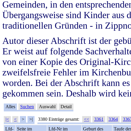
Gemeinden, in den entsprechende
Übergangsweise sind Kinder aus 
traditionellen Gründen - in Zippn
Autor dieser Abschrift ist der geb
Er weist auf folgende Sachverhalte
von einer Kopie des Original-Kirc
zweifelsfreie Fehler im Kirchenbuc
worden. Bei der Abschrift kann e
gekommen sein. Deshalb wird kein
Alles
Suchen
Auswahl
Detail
|<
<
>
>|
3380 Einträge gesamt:
<<
3361
3364
336
Lfd-
Seite im
Lfd-Nr im
Geburt des
Taufe de