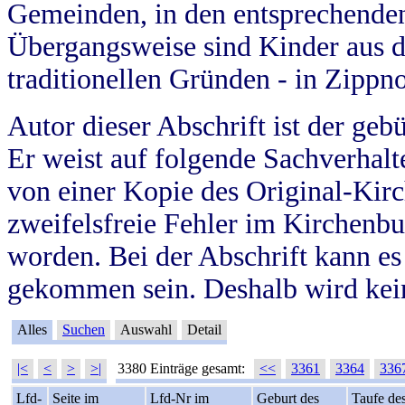
Gemeinden, in den entsprechende
Übergangsweise sind Kinder aus 
traditionellen Gründen - in Zippn
Autor dieser Abschrift ist der geb
Er weist auf folgende Sachverhalte
von einer Kopie des Original-Kirc
zweifelsfreie Fehler im Kirchenbuc
worden. Bei der Abschrift kann e
gekommen sein. Deshalb wird kein
Alles
Suchen
Auswahl
Detail
|<
<
>
>|
3380 Einträge gesamt:
<<
3361
3364
336
Lfd-
Seite im
Lfd-Nr im
Geburt des
Taufe de