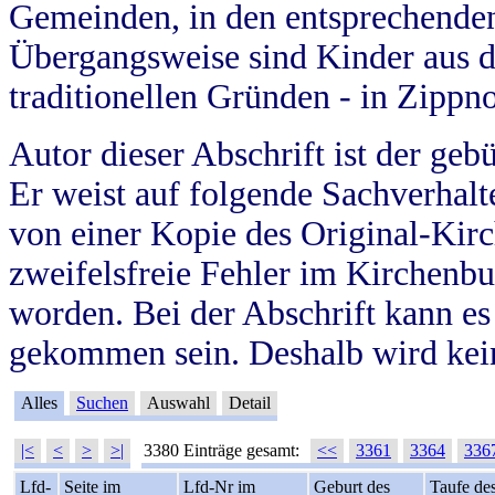
Gemeinden, in den entsprechende
Übergangsweise sind Kinder aus 
traditionellen Gründen - in Zippn
Autor dieser Abschrift ist der geb
Er weist auf folgende Sachverhalte
von einer Kopie des Original-Kirc
zweifelsfreie Fehler im Kirchenbuc
worden. Bei der Abschrift kann e
gekommen sein. Deshalb wird kein
Alles
Suchen
Auswahl
Detail
|<
<
>
>|
3380 Einträge gesamt:
<<
3361
3364
336
Lfd-
Seite im
Lfd-Nr im
Geburt des
Taufe de