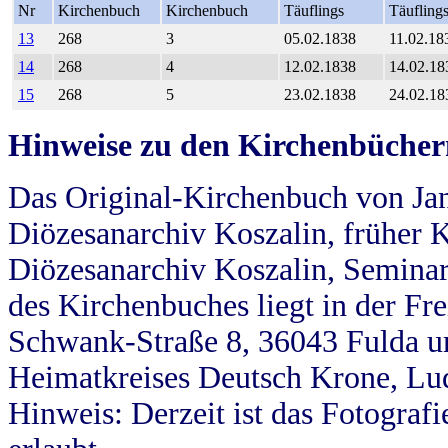
Nr
Kirchenbuch
Kirchenbuch
Täuflings
Täufling
13
268
3
05.02.1838
11.02.18
14
268
4
12.02.1838
14.02.18
15
268
5
23.02.1838
24.02.18
Hinweise zu den Kirchenbücher
Das Original-Kirchenbuch von Jan
Diözesanarchiv Koszalin, früher Kö
Diözesanarchiv Koszalin, Seminar
des Kirchenbuches liegt in der Fr
Schwank-Straße 8, 36043 Fulda u
Heimatkreises Deutsch Krone, Lu
Hinweis: Derzeit ist das Fotograf