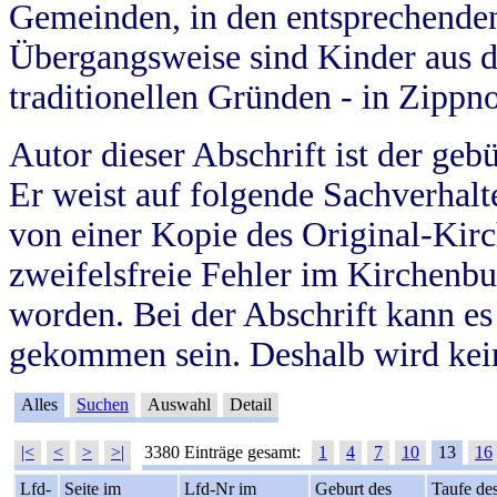
Gemeinden, in den entsprechende
Übergangsweise sind Kinder aus 
traditionellen Gründen - in Zippn
Autor dieser Abschrift ist der geb
Er weist auf folgende Sachverhalte
von einer Kopie des Original-Kirc
zweifelsfreie Fehler im Kirchenbuc
worden. Bei der Abschrift kann e
gekommen sein. Deshalb wird kein
Alles
Suchen
Auswahl
Detail
|<
<
>
>|
3380 Einträge gesamt:
1
4
7
10
13
16
Lfd-
Seite im
Lfd-Nr im
Geburt des
Taufe de