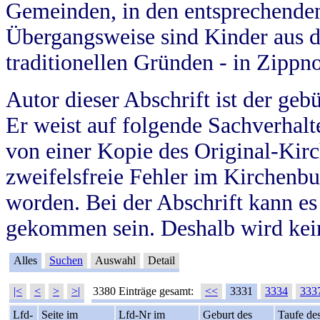
Gemeinden, in den entsprechende
Übergangsweise sind Kinder aus 
traditionellen Gründen - in Zippn
Autor dieser Abschrift ist der geb
Er weist auf folgende Sachverhalte
von einer Kopie des Original-Kirc
zweifelsfreie Fehler im Kirchenbuc
worden. Bei der Abschrift kann e
gekommen sein. Deshalb wird kein
Alles
Suchen
Auswahl
Detail
|<
<
>
>|
3380 Einträge gesamt:
<<
3331
3334
333
Lfd-
Seite im
Lfd-Nr im
Geburt des
Taufe de