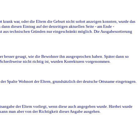
krank war, oder die Eltern die Geburt nicht sofort anzeigen konnten, wurde das
ann diesen Eintrag auf der derzeitigen aktuellen Seite - am Ende -
st aus technischen Gründen nur eingeschränkt möglich. Die Ausgabesortierung
r besser gesagt, wie die Bewohner ihn ausgesprochen haben. Später dann so
e Schreibweise nicht richtig ist, wurden Korrekturen vorgenommen.
r Spalte Wohnort der Eltern, grundsätzlich der deutsche Ortsname eingetragen.
rtsangabe der Eltern vorliegt, wenn diese auch angegeben wurde. Hierbei wurde
d kann man aber von der Richtigkeit dieser Angabe ausgehen.