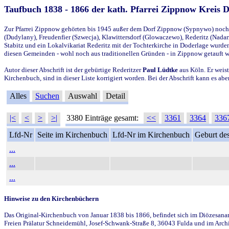
Taufbuch 1838 - 1866 der kath. Pfarrei Zippnow Kreis 
Zur Pfarrei Zippnow gehörten bis 1945 außer dem Dorf Zippnow (Sypnywo) noch d
(Dudylany), Freudenfier (Szwecja), Klawittersdorf (Glowaczewo), Rederitz (Nadarz
Stabitz und ein Lokalvikariat Rederitz mit der Tochterkirche in Doderlage wurd
diesen Gemeinden - wohl noch aus traditionellen Gründen - in Zippnow getauft 
Autor dieser Abschrift ist der gebürtige Rederitzer
Paul Lüdtke
aus Köln. Er weist
Kirchenbuch, sind in dieser Liste korrigiert worden. Bei der Abschrift kann es 
Alles
Suchen
Auswahl
Detail
|<
<
>
>|
3380 Einträge gesamt:
<<
3361
3364
336
Lfd-Nr
Seite im Kirchenbuch
Lfd-Nr im Kirchenbuch
Geburt des
...
...
...
Hinweise zu den Kirchenbüchern
Das Original-Kirchenbuch von Januar 1838 bis 1866, befindet sich im Diözesanarch
Freien Prälatur Schneidemühl, Josef-Schwank-Straße 8, 36043 Fulda und im Archi