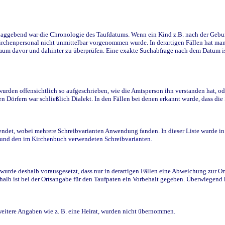
ggebend war die Chronologie des Taufdatums. Wenn ein Kind z.B. nach der Geburt 
rchenpersonal nicht unmittelbar vorgenommen wurde. In derartigen Fällen hat man d
raum davor und dahinter zu überprüfen. Eine exakte Suchabfrage nach dem Datum i
den offensichtlich so aufgeschrieben, wie die Amtsperson ihn verstanden hat, ode
n Dörfern war schließlich Dialekt. In den Fällen bei denen erkannt wurde, dass di
t, wobei mehrere Schreibvarianten Anwendung fanden. In dieser Liste wurde in de
n und den im Kirchenbuch verwendeten Schreibvarianten.
wurde deshalb vorausgesetzt, dass nur in derartigen Fällen eine Abweichung zur O
eshalb ist bei der Ortsangabe für den Taufpaten ein Vorbehalt gegeben. Überwiegen
weitere Angaben wie z. B. eine Heirat, wurden nicht übernommen.