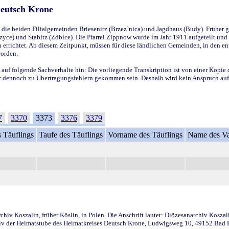
Deutsch Krone
ie beiden Filialgemeinden Briesenitz (Brzez`nica) und Jagdhaus (Budy). Früher g
yce) und Stabitz (Zdbice). Die Pfarrei Zippnow wurde im Jahr 1911 aufgeteilt und e
en errichtet. Ab diesem Zeitpunkt, müssen für diese ländlichen Gemeinden, in den
worden.
 auf folgende Sachverhalte hin: Die vorliegende Transkription ist von einer Kopie 
aber dennoch zu Übertragungsfehlern gekommen sein. Deshalb wird kein Anspruch auf 
7
3370
3373
3376
3379
 Täuflings
Taufe des Täuflings
Vorname des Täuflings
Name des Va
iv Koszalin, früher Köslin, in Polen. Die Anschrift lautet: Diözesanarchiv Koszal
v der Heimatstube des Heimatkreises Deutsch Krone, Ludwigsweg 10, 49152 Bad Ess