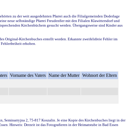
ehörten zu der weit ausgedehnten Pfarrei auch die Filialgemeinden Doderlage
ine neue selbständige Pfarrei Freudenfier mit den Filialen Klawittersdorf und
 entsprechenden Kirchenbüchern gesucht werden. Übergangsweise sind Kinder aus
des Original-Kirchenbuches erstellt worden. Erkannte zweifelsfreie Fehler im
Fehlerfreiheit erhoben.
ters
Vorname des Vaters
Name der Mutter
Wohnort der Eltern
in, Seminarryjna 2, 75-817 Koszalin. Je eine Kopie des Kirchenbuches liegt in der
en. Hinweis: Derzeit ist das Fotografieren in der Heimatstube in Bad Essen