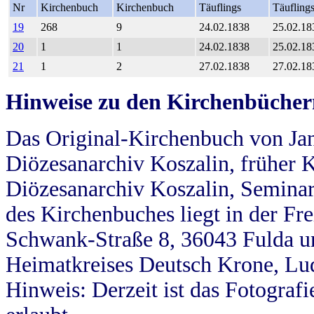
Nr
Kirchenbuch
Kirchenbuch
Täuflings
Täufling
19
268
9
24.02.1838
25.02.18
20
1
1
24.02.1838
25.02.18
21
1
2
27.02.1838
27.02.18
Hinweise zu den Kirchenbücher
Das Original-Kirchenbuch von Jan
Diözesanarchiv Koszalin, früher Kö
Diözesanarchiv Koszalin, Seminar
des Kirchenbuches liegt in der Fr
Schwank-Straße 8, 36043 Fulda u
Heimatkreises Deutsch Krone, Lu
Hinweis: Derzeit ist das Fotograf