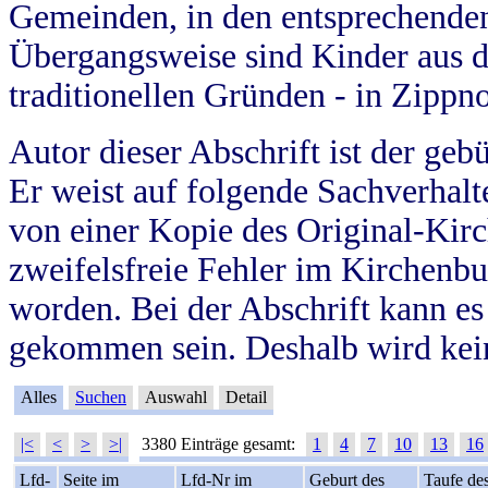
Gemeinden, in den entsprechende
Übergangsweise sind Kinder aus 
traditionellen Gründen - in Zippn
Autor dieser Abschrift ist der geb
Er weist auf folgende Sachverhalte
von einer Kopie des Original-Kirc
zweifelsfreie Fehler im Kirchenbuc
worden. Bei der Abschrift kann e
gekommen sein. Deshalb wird kein
Alles
Suchen
Auswahl
Detail
|<
<
>
>|
3380 Einträge gesamt:
1
4
7
10
13
16
Lfd-
Seite im
Lfd-Nr im
Geburt des
Taufe de