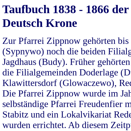
Taufbuch 1838 - 1866 der
Deutsch Krone
Zur Pfarrei Zippnow gehörten bi
(Sypnywo) noch die beiden Filial
Jagdhaus (Budy). Früher gehörten 
die Filialgemeinden Doderlage (D
Klawittersdorf (Glowaczewo), Red
Die Pfarrei Zippnow wurde im Jah
selbständige Pfarrei Freudenfier m
Stabitz und ein Lokalvikariat Red
wurden errichtet. Ab diesem Zeitp