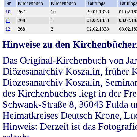
Nr
Kirchenbuch
Kirchenbuch
Täuflings
Täufling
10
267
10
29.01.1838
01.02.18
11
268
1
01.02.1838
03.02.18
12
268
2
02.02.1838
08.02.18
Hinweise zu den Kirchenbücher
Das Original-Kirchenbuch von Jan
Diözesanarchiv Koszalin, früher Kö
Diözesanarchiv Koszalin, Seminar
des Kirchenbuches liegt in der Fr
Schwank-Straße 8, 36043 Fulda u
Heimatkreises Deutsch Krone, Lu
Hinweis: Derzeit ist das Fotograf