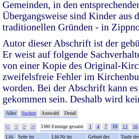
Gemeinden, in den entsprechende
Übergangsweise sind Kinder aus 
traditionellen Gründen - in Zippn
Autor dieser Abschrift ist der geb
Er weist auf folgende Sachverhalte
von einer Kopie des Original-Kirc
zweifelsfreie Fehler im Kirchenbuc
worden. Bei der Abschrift kann e
gekommen sein. Deshalb wird kein
Alles
Suchen
Auswahl
Detail
|<
<
>
>|
3380 Einträge gesamt:
1
4
7
10
13
16
Lfd-
Seite im
Lfd-Nr im
Geburt des
Taufe de