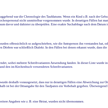
ggebend war die Chronologie des Taufdatums. Wenn ein Kind z.B. nach der Geburt 
rchenpersonal nicht unmittelbar vorgenommen wurde. In derartigen Fällen hat man d
raum davor und dahinter zu überprüfen. Eine exakte Suchabfrage nach dem Datum i
den offensichtlich so aufgeschrieben, wie die Amtsperson ihn verstanden hat, ode
n Dörfern war schließlich Dialekt. In den Fällen bei denen erkannt wurde, dass di
t, wobei mehrere Schreibvarianten Anwendung fanden. In dieser Liste wurde in de
n und den im Kirchenbuch verwendeten Schreibvarianten.
wurde deshalb vorausgesetzt, dass nur in derartigen Fällen eine Abweichung zur O
eshalb ist bei der Ortsangabe für den Taufpaten ein Vorbehalt gegeben. Überwiegen
weitere Angaben wie z. B. eine Heirat, wurden nicht übernommen.