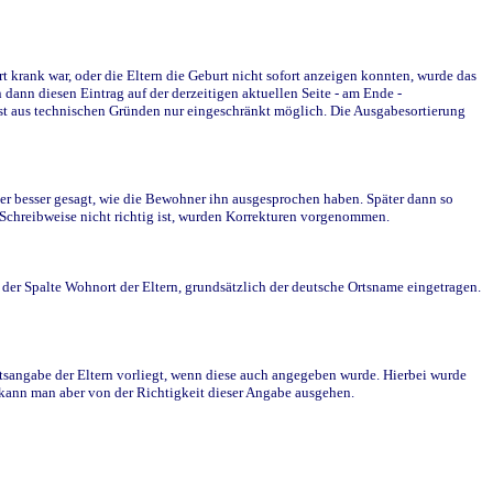
krank war, oder die Eltern die Geburt nicht sofort anzeigen konnten, wurde das
ann diesen Eintrag auf der derzeitigen aktuellen Seite - am Ende -
st aus technischen Gründen nur eingeschränkt möglich. Die Ausgabesortierung
r besser gesagt, wie die Bewohner ihn ausgesprochen haben. Später dann so
e Schreibweise nicht richtig ist, wurden Korrekturen vorgenommen.
r Spalte Wohnort der Eltern, grundsätzlich der deutsche Ortsname eingetragen.
rtsangabe der Eltern vorliegt, wenn diese auch angegeben wurde. Hierbei wurde
d kann man aber von der Richtigkeit dieser Angabe ausgehen.