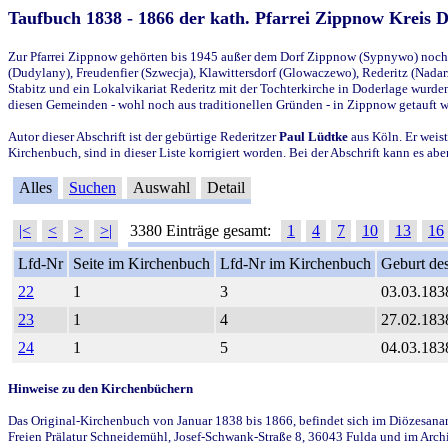
Taufbuch 1838 - 1866 der kath. Pfarrei Zippnow Kreis 
Zur Pfarrei Zippnow gehörten bis 1945 außer dem Dorf Zippnow (Sypnywo) noch d
(Dudylany), Freudenfier (Szwecja), Klawittersdorf (Glowaczewo), Rederitz (Nadarz
Stabitz und ein Lokalvikariat Rederitz mit der Tochterkirche in Doderlage wurd
diesen Gemeinden - wohl noch aus traditionellen Gründen - in Zippnow getauft 
Autor dieser Abschrift ist der gebürtige Rederitzer
Paul Lüdtke
aus Köln. Er weist
Kirchenbuch, sind in dieser Liste korrigiert worden. Bei der Abschrift kann es 
Alles
Suchen
Auswahl
Detail
|<
<
>
>|
3380 Einträge gesamt:
1
4
7
10
13
16
Lfd-Nr
Seite im Kirchenbuch
Lfd-Nr im Kirchenbuch
Geburt des
22
1
3
03.03.183
23
1
4
27.02.183
24
1
5
04.03.183
Hinweise zu den Kirchenbüchern
Das Original-Kirchenbuch von Januar 1838 bis 1866, befindet sich im Diözesanarch
Freien Prälatur Schneidemühl, Josef-Schwank-Straße 8, 36043 Fulda und im Archi