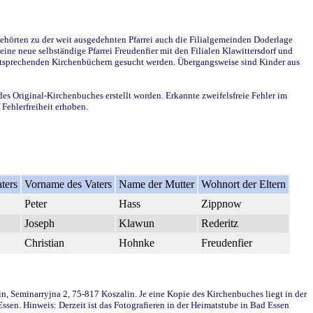
ehörten zu der weit ausgedehnten Pfarrei auch die Filialgemeinden Doderlage
ine neue selbständige Pfarrei Freudenfier mit den Filialen Klawittersdorf und
 entsprechenden Kirchenbüchern gesucht werden. Übergangsweise sind Kinder aus
des Original-Kirchenbuches erstellt worden. Erkannte zweifelsfreie Fehler im
Fehlerfreiheit erhoben.
ters
Vorname des Vaters
Name der Mutter
Wohnort der Eltern
Peter
Hass
Zippnow
Joseph
Klawun
Rederitz
Christian
Hohnke
Freudenfier
in, Seminarryjna 2, 75-817 Koszalin. Je eine Kopie des Kirchenbuches liegt in der
en. Hinweis: Derzeit ist das Fotografieren in der Heimatstube in Bad Essen