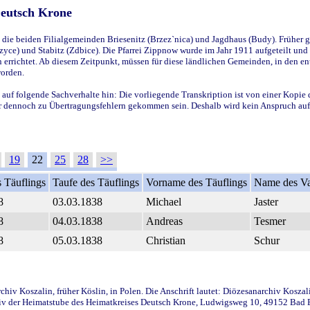
Deutsch Krone
ie beiden Filialgemeinden Briesenitz (Brzez`nica) und Jagdhaus (Budy). Früher g
yce) und Stabitz (Zdbice). Die Pfarrei Zippnow wurde im Jahr 1911 aufgeteilt und e
en errichtet. Ab diesem Zeitpunkt, müssen für diese ländlichen Gemeinden, in den
worden.
 auf folgende Sachverhalte hin: Die vorliegende Transkription ist von einer Kopie 
aber dennoch zu Übertragungsfehlern gekommen sein. Deshalb wird kein Anspruch auf 
19
22
25
28
>>
 Täuflings
Taufe des Täuflings
Vorname des Täuflings
Name des Va
8
03.03.1838
Michael
Jaster
8
04.03.1838
Andreas
Tesmer
8
05.03.1838
Christian
Schur
iv Koszalin, früher Köslin, in Polen. Die Anschrift lautet: Diözesanarchiv Koszal
v der Heimatstube des Heimatkreises Deutsch Krone, Ludwigsweg 10, 49152 Bad Ess