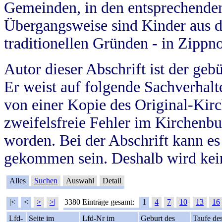
Gemeinden, in den entsprechende
Übergangsweise sind Kinder aus 
traditionellen Gründen - in Zippn
Autor dieser Abschrift ist der geb
Er weist auf folgende Sachverhalte
von einer Kopie des Original-Kirc
zweifelsfreie Fehler im Kirchenbuc
worden. Bei der Abschrift kann e
gekommen sein. Deshalb wird kein
Alles
Suchen
Auswahl
Detail
|<
<
>
>|
3380 Einträge gesamt:
1
4
7
10
13
16
Lfd-
Seite im
Lfd-Nr im
Geburt des
Taufe de