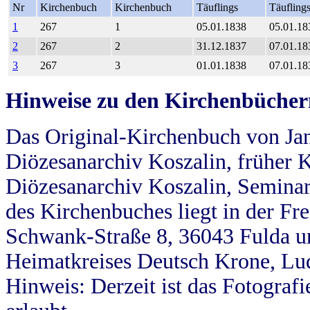
Nr
Kirchenbuch
Kirchenbuch
Täuflings
Täufling
1
267
1
05.01.1838
05.01.18
2
267
2
31.12.1837
07.01.18
3
267
3
01.01.1838
07.01.18
Hinweise zu den Kirchenbücher
Das Original-Kirchenbuch von Jan
Diözesanarchiv Koszalin, früher Kö
Diözesanarchiv Koszalin, Seminar
des Kirchenbuches liegt in der Fr
Schwank-Straße 8, 36043 Fulda u
Heimatkreises Deutsch Krone, Lu
Hinweis: Derzeit ist das Fotograf