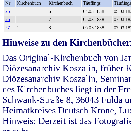
Nr
Kirchenbuch
Kirchenbuch
Täuflings
Täufling
25
1
6
04.03.1838
05.03.18
26
1
7
05.03.1838
07.03.18
27
1
8
06.03.1838
07.03.18
Hinweise zu den Kirchenbücher
Das Original-Kirchenbuch von Jan
Diözesanarchiv Koszalin, früher Kö
Diözesanarchiv Koszalin, Seminar
des Kirchenbuches liegt in der Fr
Schwank-Straße 8, 36043 Fulda u
Heimatkreises Deutsch Krone, Lu
Hinweis: Derzeit ist das Fotograf