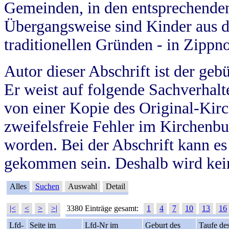
Gemeinden, in den entsprechende
Übergangsweise sind Kinder aus 
traditionellen Gründen - in Zippn
Autor dieser Abschrift ist der geb
Er weist auf folgende Sachverhalte
von einer Kopie des Original-Kirc
zweifelsfreie Fehler im Kirchenbuc
worden. Bei der Abschrift kann e
gekommen sein. Deshalb wird kein
Alles
Suchen
Auswahl
Detail
|<
<
>
>|
3380 Einträge gesamt:
1
4
7
10
13
16
Lfd-
Seite im
Lfd-Nr im
Geburt des
Taufe de