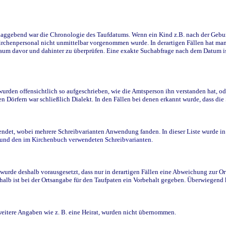
ggebend war die Chronologie des Taufdatums. Wenn ein Kind z.B. nach der Geburt 
rchenpersonal nicht unmittelbar vorgenommen wurde. In derartigen Fällen hat man d
raum davor und dahinter zu überprüfen. Eine exakte Suchabfrage nach dem Datum i
den offensichtlich so aufgeschrieben, wie die Amtsperson ihn verstanden hat, ode
n Dörfern war schließlich Dialekt. In den Fällen bei denen erkannt wurde, dass di
t, wobei mehrere Schreibvarianten Anwendung fanden. In dieser Liste wurde in de
n und den im Kirchenbuch verwendeten Schreibvarianten.
wurde deshalb vorausgesetzt, dass nur in derartigen Fällen eine Abweichung zur O
eshalb ist bei der Ortsangabe für den Taufpaten ein Vorbehalt gegeben. Überwiegen
weitere Angaben wie z. B. eine Heirat, wurden nicht übernommen.