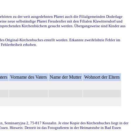
ehörten zu der weit ausgedehnten Pfarrei auch die Filialgemeinden Doderlage
ine neue selbständige Pfarrei Freudenfier mit den Filialen Klawittersdorf und
 entsprechenden Kirchenbüchern gesucht werden. Übergangsweise sind Kinder aus
des Original-Kirchenbuches erstellt worden. Erkannte zweifelsfreie Fehler im
Fehlerfreiheit erhoben.
ters
Vorname des Vaters
Name der Mutter
Wohnort der Eltern
in, Seminarryjna 2, 75-817 Koszalin. Je eine Kopie des Kirchenbuches liegt in der
en. Hinweis: Derzeit ist das Fotografieren in der Heimatstube in Bad Essen