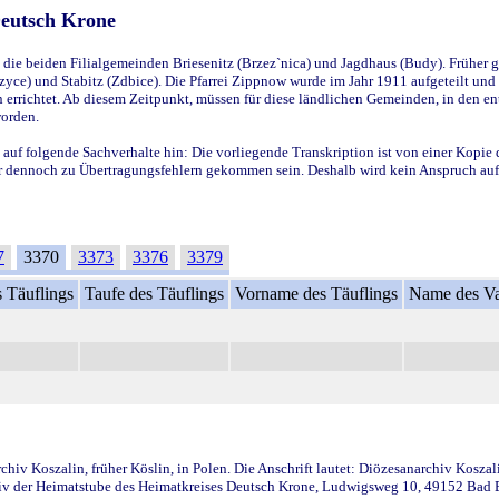
Deutsch Krone
ie beiden Filialgemeinden Briesenitz (Brzez`nica) und Jagdhaus (Budy). Früher g
yce) und Stabitz (Zdbice). Die Pfarrei Zippnow wurde im Jahr 1911 aufgeteilt und e
en errichtet. Ab diesem Zeitpunkt, müssen für diese ländlichen Gemeinden, in den
worden.
 auf folgende Sachverhalte hin: Die vorliegende Transkription ist von einer Kopie 
aber dennoch zu Übertragungsfehlern gekommen sein. Deshalb wird kein Anspruch auf 
7
3370
3373
3376
3379
 Täuflings
Taufe des Täuflings
Vorname des Täuflings
Name des Va
iv Koszalin, früher Köslin, in Polen. Die Anschrift lautet: Diözesanarchiv Koszal
v der Heimatstube des Heimatkreises Deutsch Krone, Ludwigsweg 10, 49152 Bad Ess