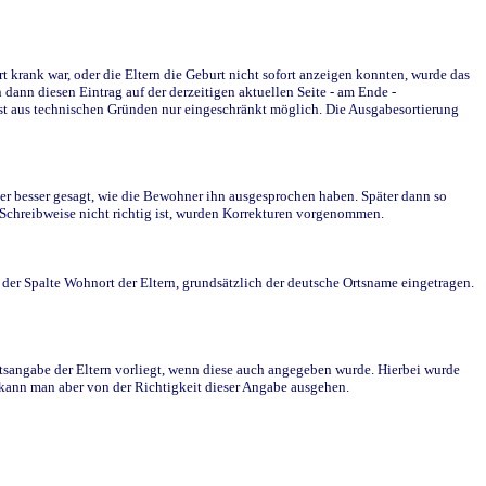
krank war, oder die Eltern die Geburt nicht sofort anzeigen konnten, wurde das
ann diesen Eintrag auf der derzeitigen aktuellen Seite - am Ende -
st aus technischen Gründen nur eingeschränkt möglich. Die Ausgabesortierung
r besser gesagt, wie die Bewohner ihn ausgesprochen haben. Später dann so
e Schreibweise nicht richtig ist, wurden Korrekturen vorgenommen.
r Spalte Wohnort der Eltern, grundsätzlich der deutsche Ortsname eingetragen.
rtsangabe der Eltern vorliegt, wenn diese auch angegeben wurde. Hierbei wurde
d kann man aber von der Richtigkeit dieser Angabe ausgehen.