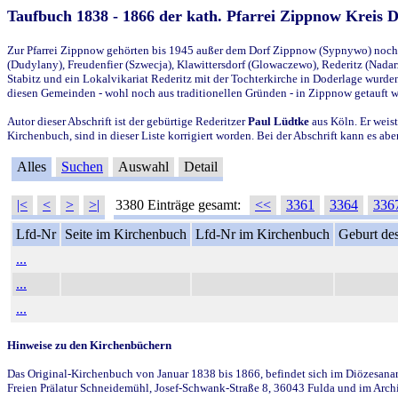
Taufbuch 1838 - 1866 der kath. Pfarrei Zippnow Kreis 
Zur Pfarrei Zippnow gehörten bis 1945 außer dem Dorf Zippnow (Sypnywo) noch d
(Dudylany), Freudenfier (Szwecja), Klawittersdorf (Glowaczewo), Rederitz (Nadarz
Stabitz und ein Lokalvikariat Rederitz mit der Tochterkirche in Doderlage wurd
diesen Gemeinden - wohl noch aus traditionellen Gründen - in Zippnow getauft 
Autor dieser Abschrift ist der gebürtige Rederitzer
Paul Lüdtke
aus Köln. Er weist
Kirchenbuch, sind in dieser Liste korrigiert worden. Bei der Abschrift kann es 
Alles
Suchen
Auswahl
Detail
|<
<
>
>|
3380 Einträge gesamt:
<<
3361
3364
336
Lfd-Nr
Seite im Kirchenbuch
Lfd-Nr im Kirchenbuch
Geburt des
...
...
...
Hinweise zu den Kirchenbüchern
Das Original-Kirchenbuch von Januar 1838 bis 1866, befindet sich im Diözesanarch
Freien Prälatur Schneidemühl, Josef-Schwank-Straße 8, 36043 Fulda und im Archi