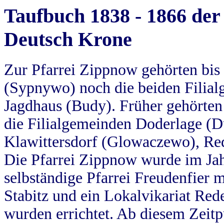
Taufbuch 1838 - 1866 der
Deutsch Krone
Zur Pfarrei Zippnow gehörten bi
(Sypnywo) noch die beiden Filial
Jagdhaus (Budy). Früher gehörten 
die Filialgemeinden Doderlage (D
Klawittersdorf (Glowaczewo), Red
Die Pfarrei Zippnow wurde im Jah
selbständige Pfarrei Freudenfier m
Stabitz und ein Lokalvikariat Red
wurden errichtet. Ab diesem Zeitp