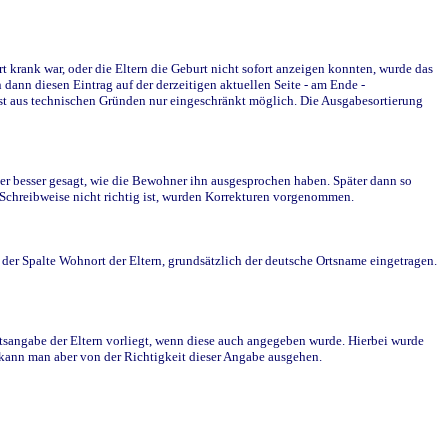
krank war, oder die Eltern die Geburt nicht sofort anzeigen konnten, wurde das
ann diesen Eintrag auf der derzeitigen aktuellen Seite - am Ende -
st aus technischen Gründen nur eingeschränkt möglich. Die Ausgabesortierung
r besser gesagt, wie die Bewohner ihn ausgesprochen haben. Später dann so
e Schreibweise nicht richtig ist, wurden Korrekturen vorgenommen.
r Spalte Wohnort der Eltern, grundsätzlich der deutsche Ortsname eingetragen.
rtsangabe der Eltern vorliegt, wenn diese auch angegeben wurde. Hierbei wurde
d kann man aber von der Richtigkeit dieser Angabe ausgehen.