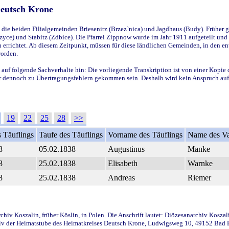
Deutsch Krone
ie beiden Filialgemeinden Briesenitz (Brzez`nica) und Jagdhaus (Budy). Früher g
yce) und Stabitz (Zdbice). Die Pfarrei Zippnow wurde im Jahr 1911 aufgeteilt und e
en errichtet. Ab diesem Zeitpunkt, müssen für diese ländlichen Gemeinden, in den
worden.
 auf folgende Sachverhalte hin: Die vorliegende Transkription ist von einer Kopie 
aber dennoch zu Übertragungsfehlern gekommen sein. Deshalb wird kein Anspruch auf 
19
22
25
28
>>
 Täuflings
Taufe des Täuflings
Vorname des Täuflings
Name des Va
8
05.02.1838
Augustinus
Manke
8
25.02.1838
Elisabeth
Warnke
8
25.02.1838
Andreas
Riemer
iv Koszalin, früher Köslin, in Polen. Die Anschrift lautet: Diözesanarchiv Koszal
v der Heimatstube des Heimatkreises Deutsch Krone, Ludwigsweg 10, 49152 Bad Ess