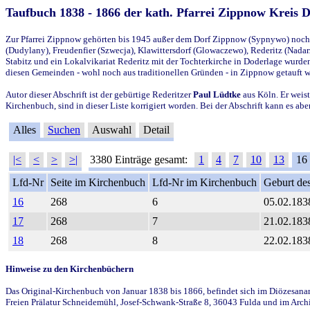
Taufbuch 1838 - 1866 der kath. Pfarrei Zippnow Kreis 
Zur Pfarrei Zippnow gehörten bis 1945 außer dem Dorf Zippnow (Sypnywo) noch d
(Dudylany), Freudenfier (Szwecja), Klawittersdorf (Glowaczewo), Rederitz (Nadarz
Stabitz und ein Lokalvikariat Rederitz mit der Tochterkirche in Doderlage wurd
diesen Gemeinden - wohl noch aus traditionellen Gründen - in Zippnow getauft 
Autor dieser Abschrift ist der gebürtige Rederitzer
Paul Lüdtke
aus Köln. Er weist
Kirchenbuch, sind in dieser Liste korrigiert worden. Bei der Abschrift kann es 
Alles
Suchen
Auswahl
Detail
|<
<
>
>|
3380 Einträge gesamt:
1
4
7
10
13
16
Lfd-Nr
Seite im Kirchenbuch
Lfd-Nr im Kirchenbuch
Geburt des
16
268
6
05.02.183
17
268
7
21.02.183
18
268
8
22.02.183
Hinweise zu den Kirchenbüchern
Das Original-Kirchenbuch von Januar 1838 bis 1866, befindet sich im Diözesanarch
Freien Prälatur Schneidemühl, Josef-Schwank-Straße 8, 36043 Fulda und im Archi