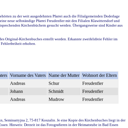
ehörten zu der weit ausgedehnten Pfarrei auch die Filialgemeinden Doderlage
ine neue selbständige Pfarrei Freudenfier mit den Filialen Klawittersdorf und
 entsprechenden Kirchenbüchern gesucht werden. Übergangsweise sind Kinder aus
des Original-Kirchenbuches erstellt worden. Erkannte zweifelsfreie Fehler im
Fehlerfreiheit erhoben.
ters
Vorname des Vaters
Name der Mutter
Wohnort der Eltern
Andreas
Schur
Freudenfier
Johann
Schmidt
Freudenfier
Andreas
Mudrow
Freudenfier
in, Seminarryjna 2, 75-817 Koszalin. Je eine Kopie des Kirchenbuches liegt in der
en. Hinweis: Derzeit ist das Fotografieren in der Heimatstube in Bad Essen