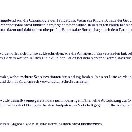
ggebend war die Chronologie des Taufdatums. Wenn ein Kind z.B. nach der Geburt 
rchenpersonal nicht unmittelbar vorgenommen wurde. In derartigen Fällen hat man d
raum davor und dahinter zu überprüfen. Eine exakte Suchabfrage nach dem Datum i
den offensichtlich so aufgeschrieben, wie die Amtsperson ihn verstanden hat, ode
n Dörfern war schließlich Dialekt. In den Fällen bei denen erkannt wurde, dass di
t, wobei mehrere Schreibvarianten Anwendung fanden. In dieser Liste wurde in de
n und den im Kirchenbuch verwendeten Schreibvarianten.
wurde deshalb vorausgesetzt, dass nur in derartigen Fällen eine Abweichung zur O
eshalb ist bei der Ortsangabe für den Taufpaten ein Vorbehalt gegeben. Überwiegen
weitere Angaben wie z. B. eine Heirat, wurden nicht übernommen.