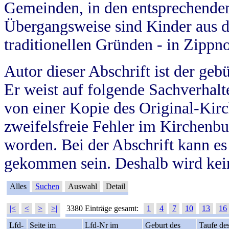
Gemeinden, in den entsprechende
Übergangsweise sind Kinder aus 
traditionellen Gründen - in Zippn
Autor dieser Abschrift ist der geb
Er weist auf folgende Sachverhalte
von einer Kopie des Original-Kirc
zweifelsfreie Fehler im Kirchenbuc
worden. Bei der Abschrift kann e
gekommen sein. Deshalb wird kein
Alles
Suchen
Auswahl
Detail
|<
<
>
>|
3380 Einträge gesamt:
1
4
7
10
13
16
Lfd-
Seite im
Lfd-Nr im
Geburt des
Taufe de