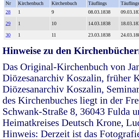
Nr
Kirchenbuch
Kirchenbuch
Täuflings
Täufling
28
1
9
08.03.1838
09.03.18
29
1
10
14.03.1838
18.03.18
30
1
11
23.03.1838
24.03.18
Hinweise zu den Kirchenbücher
Das Original-Kirchenbuch von Jan
Diözesanarchiv Koszalin, früher Kö
Diözesanarchiv Koszalin, Seminar
des Kirchenbuches liegt in der Fr
Schwank-Straße 8, 36043 Fulda u
Heimatkreises Deutsch Krone, Lu
Hinweis: Derzeit ist das Fotograf