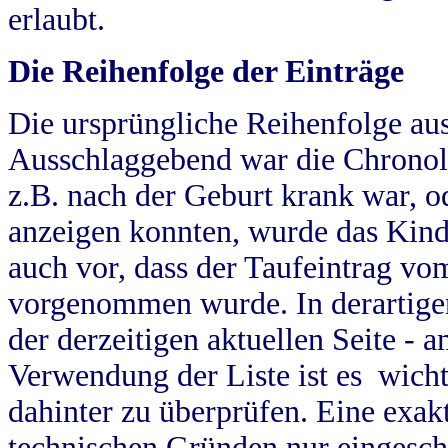
erlaubt.
Die Reihenfolge der Einträge
Die ursprüngliche Reihenfolge au
Ausschlaggebend war die Chronol
z.B. nach der Geburt krank war, od
anzeigen konnten, wurde das Kind
auch vor, dass der Taufeintrag vo
vorgenommen wurde. In derartigen
der derzeitigen aktuellen Seite -
Verwendung der Liste ist es wich
dahinter zu überprüfen. Eine exa
technischen Gründen nur eingesch