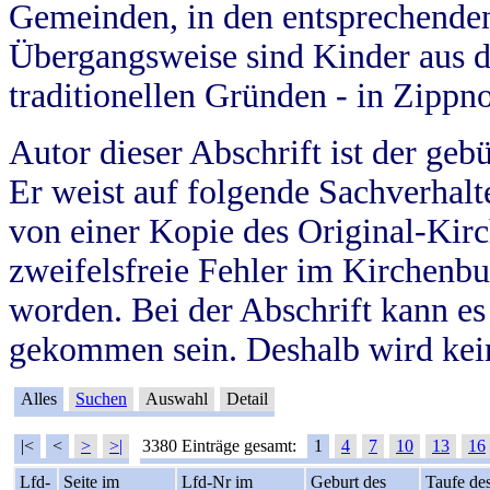
Gemeinden, in den entsprechende
Übergangsweise sind Kinder aus 
traditionellen Gründen - in Zippn
Autor dieser Abschrift ist der geb
Er weist auf folgende Sachverhalte
von einer Kopie des Original-Kirc
zweifelsfreie Fehler im Kirchenbuc
worden. Bei der Abschrift kann e
gekommen sein. Deshalb wird kein
Alles
Suchen
Auswahl
Detail
|<
<
>
>|
3380 Einträge gesamt:
1
4
7
10
13
16
Lfd-
Seite im
Lfd-Nr im
Geburt des
Taufe de