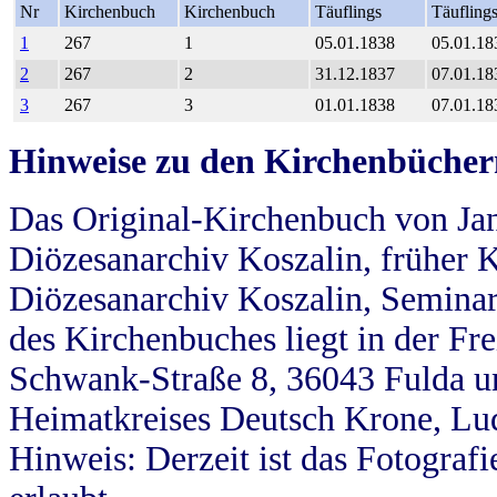
Nr
Kirchenbuch
Kirchenbuch
Täuflings
Täufling
1
267
1
05.01.1838
05.01.18
2
267
2
31.12.1837
07.01.18
3
267
3
01.01.1838
07.01.18
Hinweise zu den Kirchenbücher
Das Original-Kirchenbuch von Jan
Diözesanarchiv Koszalin, früher Kö
Diözesanarchiv Koszalin, Seminar
des Kirchenbuches liegt in der Fr
Schwank-Straße 8, 36043 Fulda u
Heimatkreises Deutsch Krone, Lu
Hinweis: Derzeit ist das Fotograf