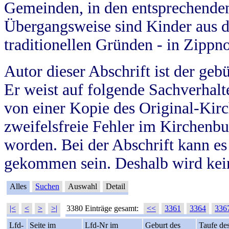
Gemeinden, in den entsprechende
Übergangsweise sind Kinder aus 
traditionellen Gründen - in Zippn
Autor dieser Abschrift ist der geb
Er weist auf folgende Sachverhalte
von einer Kopie des Original-Kirc
zweifelsfreie Fehler im Kirchenbuc
worden. Bei der Abschrift kann e
gekommen sein. Deshalb wird kein
Alles
Suchen
Auswahl
Detail
|<
<
>
>|
3380 Einträge gesamt:
<<
3361
3364
336
Lfd-
Seite im
Lfd-Nr im
Geburt des
Taufe de