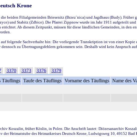
Deutsch Krone
ie beiden Filialgemeinden Briesenitz (Brzez`nica) und Jagdhaus (Budy). Früher g
yce) und Stabitz (Zdbice). Die Pfarrei Zippnow wurde im Jahr 1911 aufgeteilt und e
en errichtet. Ab diesem Zeitpunkt, müssen für diese ländlichen Gemeinden, in den
worden.
 auf folgende Sachverhalte hin: Die vorliegende Transkription ist von einer Kopie 
aber dennoch zu Übertragungsfehlern gekommen sein. Deshalb wird kein Anspruch auf 
7
3370
3373
3376
3379
 Täuflings
Taufe des Täuflings
Vorname des Täuflings
Name des Va
iv Koszalin, früher Köslin, in Polen. Die Anschrift lautet: Diözesanarchiv Koszal
v der Heimatstube des Heimatkreises Deutsch Krone, Ludwigsweg 10, 49152 Bad Ess