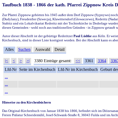
Taufbuch 1838 - 1866 der kath. Pfarrei Zippnow Kreis 
Zur Pfarrei Zippnow gehörten bis 1945 außer dem Dorf Zippnow (Sypnywo) noch d
(Dudylany), Freudenfier (Szwecja), Klawittersdorf (Glowaczewo), Rederitz (Nadarz
Stabitz und ein Lokalvikariat Rederitz mit der Tochterkirche in Doderlage wurd
diesen Gemeinden - wohl noch aus traditionellen Gründen - in Zippnow getauft 
Autor dieser Abschrift ist der gebürtige Rederitzer
Paul Lüdtke
aus Köln. Er weist
Kirchenbuch, sind in dieser Liste korrigiert worden. Bei der Abschrift kann es 
Alles
Suchen
Auswahl
Detail
|<
<
>
>|
3380 Einträge gesamt:
<<
3361
3364
336
Lfd-Nr
Seite im Kirchenbuch
Lfd-Nr im Kirchenbuch
Geburt des
...
...
...
Hinweise zu den Kirchenbüchern
Das Original-Kirchenbuch von Januar 1838 bis 1866, befindet sich im Diözesanarch
Freien Prälatur Schneidemühl, Josef-Schwank-Straße 8, 36043 Fulda und im Archi