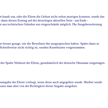
krank war, oder die Eltern die Geburt nicht sofort anzeigen konnten, wurde das
ann diesen Eintrag auf der derzeitigen aktuellen Seite - am Ende -
st aus technischen Gründen nur eingeschränkt möglich. Die Ausgabesortierung
r besser gesagt, wie die Bewohner ihn ausgesprochen haben. Später dann so
e Schreibweise nicht richtig ist, wurden Korrekturen vorgenommen.
r Spalte Wohnort der Eltern, grundsätzlich der deutsche Ortsname eingetragen.
rtsangabe der Eltern vorliegt, wenn diese auch angegeben wurde. Hierbei wurde
d kann man aber von der Richtigkeit dieser Angabe ausgehen.