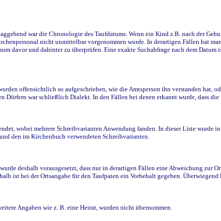
ggebend war die Chronologie des Taufdatums. Wenn ein Kind z.B. nach der Geburt 
rchenpersonal nicht unmittelbar vorgenommen wurde. In derartigen Fällen hat man d
raum davor und dahinter zu überprüfen. Eine exakte Suchabfrage nach dem Datum i
den offensichtlich so aufgeschrieben, wie die Amtsperson ihn verstanden hat, ode
n Dörfern war schließlich Dialekt. In den Fällen bei denen erkannt wurde, dass di
t, wobei mehrere Schreibvarianten Anwendung fanden. In dieser Liste wurde in de
n und den im Kirchenbuch verwendeten Schreibvarianten.
wurde deshalb vorausgesetzt, dass nur in derartigen Fällen eine Abweichung zur O
eshalb ist bei der Ortsangabe für den Taufpaten ein Vorbehalt gegeben. Überwiegen
weitere Angaben wie z. B. eine Heirat, wurden nicht übernommen.