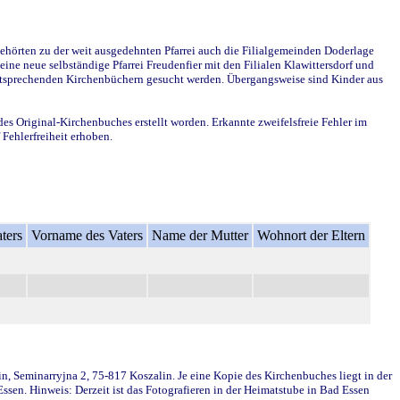
ehörten zu der weit ausgedehnten Pfarrei auch die Filialgemeinden Doderlage
ine neue selbständige Pfarrei Freudenfier mit den Filialen Klawittersdorf und
 entsprechenden Kirchenbüchern gesucht werden. Übergangsweise sind Kinder aus
des Original-Kirchenbuches erstellt worden. Erkannte zweifelsfreie Fehler im
Fehlerfreiheit erhoben.
ters
Vorname des Vaters
Name der Mutter
Wohnort der Eltern
in, Seminarryjna 2, 75-817 Koszalin. Je eine Kopie des Kirchenbuches liegt in der
en. Hinweis: Derzeit ist das Fotografieren in der Heimatstube in Bad Essen