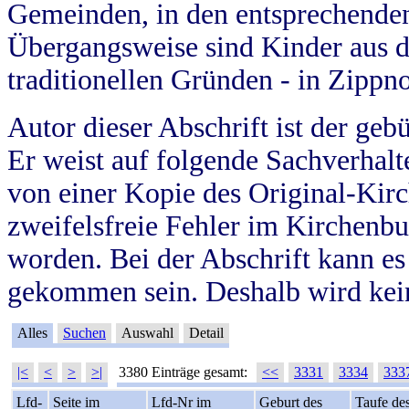
Gemeinden, in den entsprechende
Übergangsweise sind Kinder aus 
traditionellen Gründen - in Zippn
Autor dieser Abschrift ist der geb
Er weist auf folgende Sachverhalte
von einer Kopie des Original-Kirc
zweifelsfreie Fehler im Kirchenbuc
worden. Bei der Abschrift kann e
gekommen sein. Deshalb wird kein
Alles
Suchen
Auswahl
Detail
|<
<
>
>|
3380 Einträge gesamt:
<<
3331
3334
333
Lfd-
Seite im
Lfd-Nr im
Geburt des
Taufe de