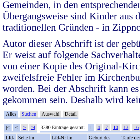
Gemeinden, in den entsprechende
Übergangsweise sind Kinder aus 
traditionellen Gründen - in Zippn
Autor dieser Abschrift ist der geb
Er weist auf folgende Sachverhalte
von einer Kopie des Original-Kirc
zweifelsfreie Fehler im Kirchenbuc
worden. Bei der Abschrift kann e
gekommen sein. Deshalb wird kein
Alles
Suchen
Auswahl
Detail
|<
<
>
>|
3380 Einträge gesamt:
1
4
7
10
13
16
Lfd-
Seite im
Lfd-Nr im
Geburt des
Taufe de