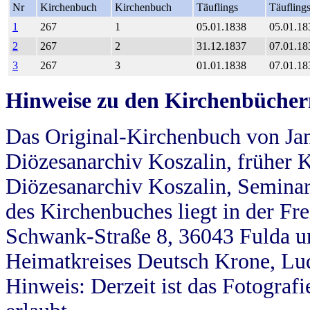
Nr
Kirchenbuch
Kirchenbuch
Täuflings
Täufling
1
267
1
05.01.1838
05.01.18
2
267
2
31.12.1837
07.01.18
3
267
3
01.01.1838
07.01.18
Hinweise zu den Kirchenbücher
Das Original-Kirchenbuch von Jan
Diözesanarchiv Koszalin, früher Kö
Diözesanarchiv Koszalin, Seminar
des Kirchenbuches liegt in der Fr
Schwank-Straße 8, 36043 Fulda u
Heimatkreises Deutsch Krone, Lu
Hinweis: Derzeit ist das Fotograf