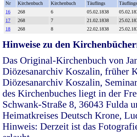
Nr
Kirchenbuch
Kirchenbuch
Täuflings
Täufling
16
268
6
05.02.1838
05.02.18
17
268
7
21.02.1838
25.02.18
18
268
8
22.02.1838
25.02.18
Hinweise zu den Kirchenbücher
Das Original-Kirchenbuch von Jan
Diözesanarchiv Koszalin, früher Kö
Diözesanarchiv Koszalin, Seminar
des Kirchenbuches liegt in der Fr
Schwank-Straße 8, 36043 Fulda u
Heimatkreises Deutsch Krone, Lu
Hinweis: Derzeit ist das Fotograf