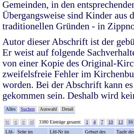
Gemeinden, in den entsprechende
Übergangsweise sind Kinder aus 
traditionellen Gründen - in Zippn
Autor dieser Abschrift ist der geb
Er weist auf folgende Sachverhalte
von einer Kopie des Original-Kirc
zweifelsfreie Fehler im Kirchenbuc
worden. Bei der Abschrift kann e
gekommen sein. Deshalb wird kein
Alles
Suchen
Auswahl
Detail
|<
<
>
>|
3380 Einträge gesamt:
1
4
7
10
13
16
Lfd-
Seite im
Lfd-Nr im
Geburt des
Taufe de