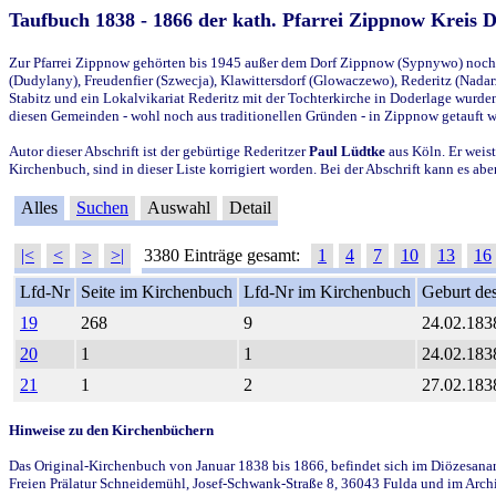
Taufbuch 1838 - 1866 der kath. Pfarrei Zippnow Kreis 
Zur Pfarrei Zippnow gehörten bis 1945 außer dem Dorf Zippnow (Sypnywo) noch d
(Dudylany), Freudenfier (Szwecja), Klawittersdorf (Glowaczewo), Rederitz (Nadarz
Stabitz und ein Lokalvikariat Rederitz mit der Tochterkirche in Doderlage wurd
diesen Gemeinden - wohl noch aus traditionellen Gründen - in Zippnow getauft 
Autor dieser Abschrift ist der gebürtige Rederitzer
Paul Lüdtke
aus Köln. Er weist
Kirchenbuch, sind in dieser Liste korrigiert worden. Bei der Abschrift kann es 
Alles
Suchen
Auswahl
Detail
|<
<
>
>|
3380 Einträge gesamt:
1
4
7
10
13
16
Lfd-Nr
Seite im Kirchenbuch
Lfd-Nr im Kirchenbuch
Geburt des
19
268
9
24.02.183
20
1
1
24.02.183
21
1
2
27.02.183
Hinweise zu den Kirchenbüchern
Das Original-Kirchenbuch von Januar 1838 bis 1866, befindet sich im Diözesanarch
Freien Prälatur Schneidemühl, Josef-Schwank-Straße 8, 36043 Fulda und im Archi