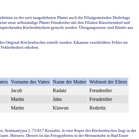
ehörten zu der weit ausgedehnten Pfarrei auch die Filialgemeinden Doderlage
ine neue selbständige Pfarrei Freudenfier mit den Filialen Klawittersdorf und
 entsprechenden Kirchenbüchern gesucht werden. Übergangsweise sind Kinder aus
des Original-Kirchenbuches erstellt worden. Erkannte zweifelsfreie Fehler im
Fehlerfreiheit erhoben.
ters
Vorname des Vaters
Name der Mutter
Wohnort der Eltern
Jacob
Radatz
Freudenfier
Martin
Jahn
Freudenfier
Martin
Klawun
Rederitz
in, Seminarryjna 2, 75-817 Koszalin. Je eine Kopie des Kirchenbuches liegt in der
en. Hinweis: Derzeit ist das Fotografieren in der Heimatstube in Bad Essen