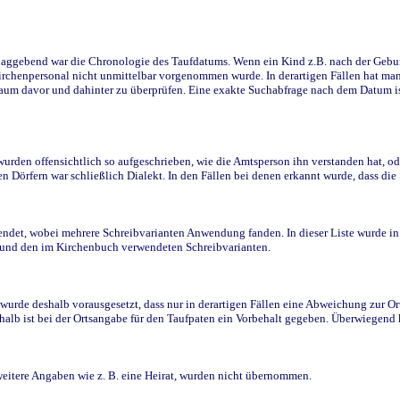
ggebend war die Chronologie des Taufdatums. Wenn ein Kind z.B. nach der Geburt 
rchenpersonal nicht unmittelbar vorgenommen wurde. In derartigen Fällen hat man d
raum davor und dahinter zu überprüfen. Eine exakte Suchabfrage nach dem Datum i
den offensichtlich so aufgeschrieben, wie die Amtsperson ihn verstanden hat, ode
n Dörfern war schließlich Dialekt. In den Fällen bei denen erkannt wurde, dass di
t, wobei mehrere Schreibvarianten Anwendung fanden. In dieser Liste wurde in de
n und den im Kirchenbuch verwendeten Schreibvarianten.
wurde deshalb vorausgesetzt, dass nur in derartigen Fällen eine Abweichung zur O
eshalb ist bei der Ortsangabe für den Taufpaten ein Vorbehalt gegeben. Überwiegen
weitere Angaben wie z. B. eine Heirat, wurden nicht übernommen.