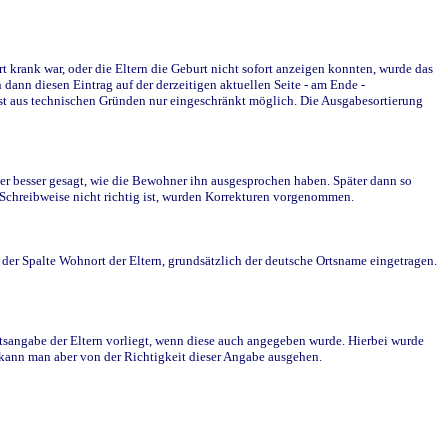
krank war, oder die Eltern die Geburt nicht sofort anzeigen konnten, wurde das
ann diesen Eintrag auf der derzeitigen aktuellen Seite - am Ende -
st aus technischen Gründen nur eingeschränkt möglich. Die Ausgabesortierung
r besser gesagt, wie die Bewohner ihn ausgesprochen haben. Später dann so
e Schreibweise nicht richtig ist, wurden Korrekturen vorgenommen.
r Spalte Wohnort der Eltern, grundsätzlich der deutsche Ortsname eingetragen.
rtsangabe der Eltern vorliegt, wenn diese auch angegeben wurde. Hierbei wurde
d kann man aber von der Richtigkeit dieser Angabe ausgehen.