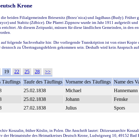
Deutsch Krone
ie beiden Filialgemeinden Briesenitz (Brzez`nica) und Jagdhaus (Budy). Früher g
yce) und Stabitz (Zdbice). Die Pfarrei Zippnow wurde im Jahr 1911 aufgeteilt und e
en errichtet. Ab diesem Zeitpunkt, müssen für diese ländlichen Gemeinden, in den
worden.
 auf folgende Sachverhalte hin: Die vorliegende Transkription ist von einer Kopie 
aber dennoch zu Übertragungsfehlern gekommen sein. Deshalb wird kein Anspruch auf 
19
22
25
28
>>
 Täuflings
Taufe des Täuflings
Vorname des Täuflings
Name des Va
8
25.02.1838
Michael
Hannemann
8
25.02.1838
Johann
Fenske
8
27.02.1838
Julius
Spors
iv Koszalin, früher Köslin, in Polen. Die Anschrift lautet: Diözesanarchiv Koszal
v der Heimatstube des Heimatkreises Deutsch Krone, Ludwigsweg 10, 49152 Bad Ess