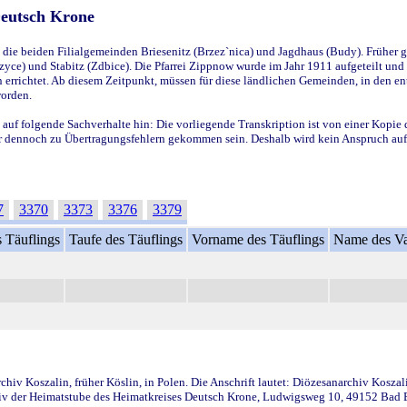
Deutsch Krone
ie beiden Filialgemeinden Briesenitz (Brzez`nica) und Jagdhaus (Budy). Früher g
yce) und Stabitz (Zdbice). Die Pfarrei Zippnow wurde im Jahr 1911 aufgeteilt und e
en errichtet. Ab diesem Zeitpunkt, müssen für diese ländlichen Gemeinden, in den
worden.
 auf folgende Sachverhalte hin: Die vorliegende Transkription ist von einer Kopie 
aber dennoch zu Übertragungsfehlern gekommen sein. Deshalb wird kein Anspruch auf 
7
3370
3373
3376
3379
 Täuflings
Taufe des Täuflings
Vorname des Täuflings
Name des Va
iv Koszalin, früher Köslin, in Polen. Die Anschrift lautet: Diözesanarchiv Koszal
v der Heimatstube des Heimatkreises Deutsch Krone, Ludwigsweg 10, 49152 Bad Ess