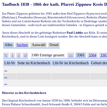
Taufbuch 1838 - 1866 der kath. Pfarrei Zippnow Kreis 
Zur Pfarrei Zippnow gehörten bis 1945 außer dem Dorf Zippnow (Sypnywo) noch d
(Dudylany), Freudenfier (Szwecja), Klawittersdorf (Glowaczewo), Rederitz (Nadarz
Stabitz und ein Lokalvikariat Rederitz mit der Tochterkirche in Doderlage wurd
diesen Gemeinden - wohl noch aus traditionellen Gründen - in Zippnow getauft 
Autor dieser Abschrift ist der gebürtige Rederitzer
Paul Lüdtke
aus Köln. Er weist
Kirchenbuch, sind in dieser Liste korrigiert worden. Bei der Abschrift kann es 
Alles
Suchen
Auswahl
Detail
|<
<
>
>|
3380 Einträge gesamt:
<<
3361
3364
336
Lfd-Nr
Seite im Kirchenbuch
Lfd-Nr im Kirchenbuch
Geburt des
...
...
...
Hinweise zu den Kirchenbüchern
Das Original-Kirchenbuch von Januar 1838 bis 1866, befindet sich im Diözesanarch
Freien Prälatur Schneidemühl, Josef-Schwank-Straße 8, 36043 Fulda und im Archi