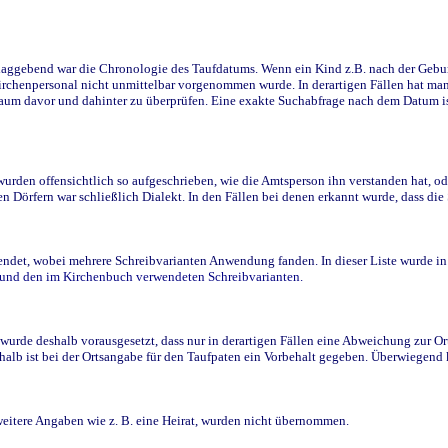
ggebend war die Chronologie des Taufdatums. Wenn ein Kind z.B. nach der Geburt 
rchenpersonal nicht unmittelbar vorgenommen wurde. In derartigen Fällen hat man d
raum davor und dahinter zu überprüfen. Eine exakte Suchabfrage nach dem Datum i
den offensichtlich so aufgeschrieben, wie die Amtsperson ihn verstanden hat, ode
n Dörfern war schließlich Dialekt. In den Fällen bei denen erkannt wurde, dass di
t, wobei mehrere Schreibvarianten Anwendung fanden. In dieser Liste wurde in de
n und den im Kirchenbuch verwendeten Schreibvarianten.
wurde deshalb vorausgesetzt, dass nur in derartigen Fällen eine Abweichung zur O
eshalb ist bei der Ortsangabe für den Taufpaten ein Vorbehalt gegeben. Überwiegen
weitere Angaben wie z. B. eine Heirat, wurden nicht übernommen.