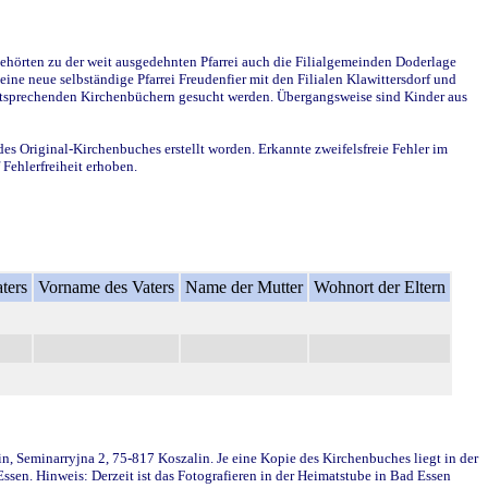
ehörten zu der weit ausgedehnten Pfarrei auch die Filialgemeinden Doderlage
ine neue selbständige Pfarrei Freudenfier mit den Filialen Klawittersdorf und
 entsprechenden Kirchenbüchern gesucht werden. Übergangsweise sind Kinder aus
des Original-Kirchenbuches erstellt worden. Erkannte zweifelsfreie Fehler im
Fehlerfreiheit erhoben.
ters
Vorname des Vaters
Name der Mutter
Wohnort der Eltern
in, Seminarryjna 2, 75-817 Koszalin. Je eine Kopie des Kirchenbuches liegt in der
en. Hinweis: Derzeit ist das Fotografieren in der Heimatstube in Bad Essen