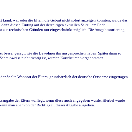
krank war, oder die Eltern die Geburt nicht sofort anzeigen konnten, wurde das
ann diesen Eintrag auf der derzeitigen aktuellen Seite - am Ende -
st aus technischen Gründen nur eingeschränkt möglich. Die Ausgabesortierung
r besser gesagt, wie die Bewohner ihn ausgesprochen haben. Später dann so
e Schreibweise nicht richtig ist, wurden Korrekturen vorgenommen.
r Spalte Wohnort der Eltern, grundsätzlich der deutsche Ortsname eingetragen.
rtsangabe der Eltern vorliegt, wenn diese auch angegeben wurde. Hierbei wurde
d kann man aber von der Richtigkeit dieser Angabe ausgehen.