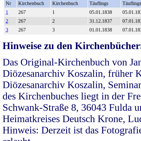
Nr
Kirchenbuch
Kirchenbuch
Täuflings
Täufling
1
267
1
05.01.1838
05.01.18
2
267
2
31.12.1837
07.01.18
3
267
3
01.01.1838
07.01.18
Hinweise zu den Kirchenbücher
Das Original-Kirchenbuch von Jan
Diözesanarchiv Koszalin, früher Kö
Diözesanarchiv Koszalin, Seminar
des Kirchenbuches liegt in der Fr
Schwank-Straße 8, 36043 Fulda u
Heimatkreises Deutsch Krone, Lu
Hinweis: Derzeit ist das Fotograf