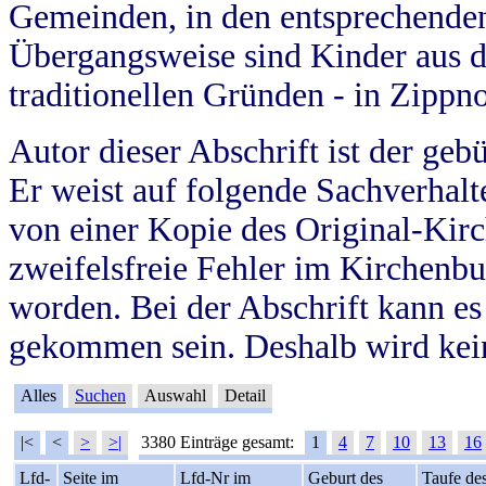
Gemeinden, in den entsprechende
Übergangsweise sind Kinder aus 
traditionellen Gründen - in Zippn
Autor dieser Abschrift ist der geb
Er weist auf folgende Sachverhalte
von einer Kopie des Original-Kirc
zweifelsfreie Fehler im Kirchenbuc
worden. Bei der Abschrift kann e
gekommen sein. Deshalb wird kein
Alles
Suchen
Auswahl
Detail
|<
<
>
>|
3380 Einträge gesamt:
1
4
7
10
13
16
Lfd-
Seite im
Lfd-Nr im
Geburt des
Taufe de