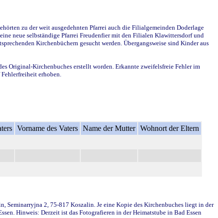
ehörten zu der weit ausgedehnten Pfarrei auch die Filialgemeinden Doderlage
ine neue selbständige Pfarrei Freudenfier mit den Filialen Klawittersdorf und
 entsprechenden Kirchenbüchern gesucht werden. Übergangsweise sind Kinder aus
des Original-Kirchenbuches erstellt worden. Erkannte zweifelsfreie Fehler im
Fehlerfreiheit erhoben.
ters
Vorname des Vaters
Name der Mutter
Wohnort der Eltern
in, Seminarryjna 2, 75-817 Koszalin. Je eine Kopie des Kirchenbuches liegt in der
en. Hinweis: Derzeit ist das Fotografieren in der Heimatstube in Bad Essen