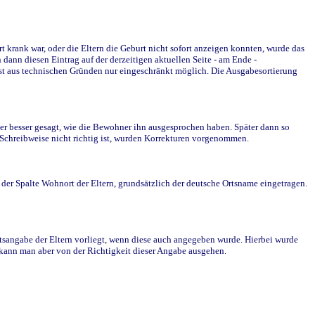
krank war, oder die Eltern die Geburt nicht sofort anzeigen konnten, wurde das
ann diesen Eintrag auf der derzeitigen aktuellen Seite - am Ende -
st aus technischen Gründen nur eingeschränkt möglich. Die Ausgabesortierung
r besser gesagt, wie die Bewohner ihn ausgesprochen haben. Später dann so
e Schreibweise nicht richtig ist, wurden Korrekturen vorgenommen.
r Spalte Wohnort der Eltern, grundsätzlich der deutsche Ortsname eingetragen.
rtsangabe der Eltern vorliegt, wenn diese auch angegeben wurde. Hierbei wurde
d kann man aber von der Richtigkeit dieser Angabe ausgehen.