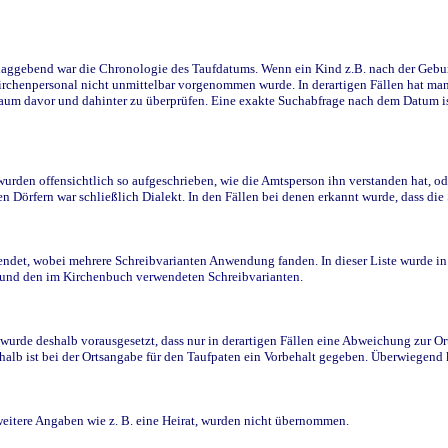
ggebend war die Chronologie des Taufdatums. Wenn ein Kind z.B. nach der Geburt 
rchenpersonal nicht unmittelbar vorgenommen wurde. In derartigen Fällen hat man d
raum davor und dahinter zu überprüfen. Eine exakte Suchabfrage nach dem Datum i
den offensichtlich so aufgeschrieben, wie die Amtsperson ihn verstanden hat, ode
n Dörfern war schließlich Dialekt. In den Fällen bei denen erkannt wurde, dass di
t, wobei mehrere Schreibvarianten Anwendung fanden. In dieser Liste wurde in de
n und den im Kirchenbuch verwendeten Schreibvarianten.
wurde deshalb vorausgesetzt, dass nur in derartigen Fällen eine Abweichung zur O
eshalb ist bei der Ortsangabe für den Taufpaten ein Vorbehalt gegeben. Überwiegen
weitere Angaben wie z. B. eine Heirat, wurden nicht übernommen.