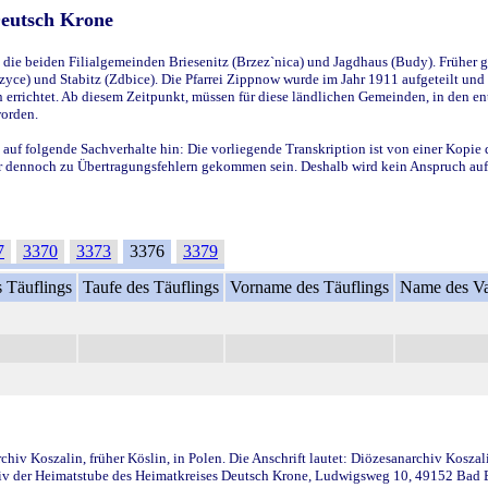
Deutsch Krone
ie beiden Filialgemeinden Briesenitz (Brzez`nica) und Jagdhaus (Budy). Früher g
yce) und Stabitz (Zdbice). Die Pfarrei Zippnow wurde im Jahr 1911 aufgeteilt und e
en errichtet. Ab diesem Zeitpunkt, müssen für diese ländlichen Gemeinden, in den
worden.
 auf folgende Sachverhalte hin: Die vorliegende Transkription ist von einer Kopie 
aber dennoch zu Übertragungsfehlern gekommen sein. Deshalb wird kein Anspruch auf 
7
3370
3373
3376
3379
 Täuflings
Taufe des Täuflings
Vorname des Täuflings
Name des Va
iv Koszalin, früher Köslin, in Polen. Die Anschrift lautet: Diözesanarchiv Koszal
v der Heimatstube des Heimatkreises Deutsch Krone, Ludwigsweg 10, 49152 Bad Ess