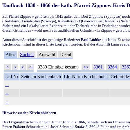
Taufbuch 1838 - 1866 der kath. Pfarrei Zippnow Kreis 
Zur Pfarrei Zippnow gehörten bis 1945 außer dem Dorf Zippnow (Sypnywo) noch d
(Dudylany), Freudenfier (Szwecja), Klawittersdorf (Glowaczewo), Rederitz (Nadarz
Stabitz und ein Lokalvikariat Rederitz mit der Tochterkirche in Doderlage wurd
diesen Gemeinden - wohl noch aus traditionellen Gründen - in Zippnow getauft 
Autor dieser Abschrift ist der gebürtige Rederitzer
Paul Lüdtke
aus Köln. Er weist
Kirchenbuch, sind in dieser Liste korrigiert worden. Bei der Abschrift kann es 
Alles
Suchen
Auswahl
Detail
|<
<
>
>|
3380 Einträge gesamt:
<<
3361
3364
336
Lfd-Nr
Seite im Kirchenbuch
Lfd-Nr im Kirchenbuch
Geburt des
...
...
...
Hinweise zu den Kirchenbüchern
Das Original-Kirchenbuch von Januar 1838 bis 1866, befindet sich im Diözesanarch
Freien Prälatur Schneidemühl, Josef-Schwank-Straße 8, 36043 Fulda und im Archi