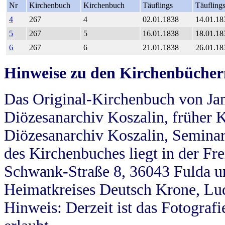
Nr
Kirchenbuch
Kirchenbuch
Täuflings
Täufling
4
267
4
02.01.1838
14.01.18
5
267
5
16.01.1838
18.01.18
6
267
6
21.01.1838
26.01.18
Hinweise zu den Kirchenbücher
Das Original-Kirchenbuch von Jan
Diözesanarchiv Koszalin, früher Kö
Diözesanarchiv Koszalin, Seminar
des Kirchenbuches liegt in der Fr
Schwank-Straße 8, 36043 Fulda u
Heimatkreises Deutsch Krone, Lu
Hinweis: Derzeit ist das Fotograf