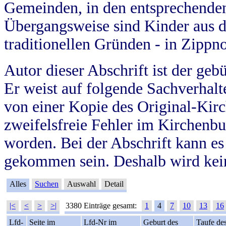
Gemeinden, in den entsprechende
Übergangsweise sind Kinder aus 
traditionellen Gründen - in Zippn
Autor dieser Abschrift ist der geb
Er weist auf folgende Sachverhalte
von einer Kopie des Original-Kirc
zweifelsfreie Fehler im Kirchenbuc
worden. Bei der Abschrift kann e
gekommen sein. Deshalb wird kein
Alles
Suchen
Auswahl
Detail
|<
<
>
>|
3380 Einträge gesamt:
1
4
7
10
13
16
Lfd-
Seite im
Lfd-Nr im
Geburt des
Taufe de