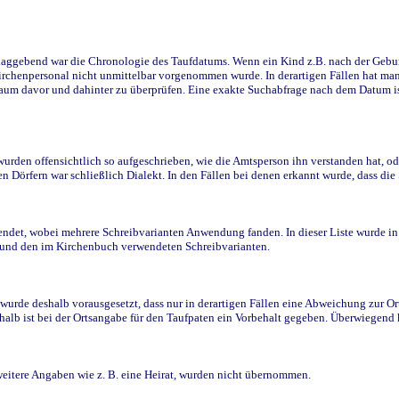
ggebend war die Chronologie des Taufdatums. Wenn ein Kind z.B. nach der Geburt 
rchenpersonal nicht unmittelbar vorgenommen wurde. In derartigen Fällen hat man d
raum davor und dahinter zu überprüfen. Eine exakte Suchabfrage nach dem Datum i
den offensichtlich so aufgeschrieben, wie die Amtsperson ihn verstanden hat, ode
n Dörfern war schließlich Dialekt. In den Fällen bei denen erkannt wurde, dass di
t, wobei mehrere Schreibvarianten Anwendung fanden. In dieser Liste wurde in de
n und den im Kirchenbuch verwendeten Schreibvarianten.
wurde deshalb vorausgesetzt, dass nur in derartigen Fällen eine Abweichung zur O
eshalb ist bei der Ortsangabe für den Taufpaten ein Vorbehalt gegeben. Überwiegen
weitere Angaben wie z. B. eine Heirat, wurden nicht übernommen.