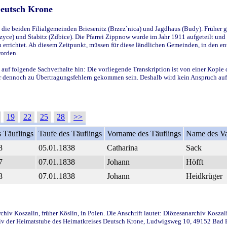
Deutsch Krone
ie beiden Filialgemeinden Briesenitz (Brzez`nica) und Jagdhaus (Budy). Früher g
yce) und Stabitz (Zdbice). Die Pfarrei Zippnow wurde im Jahr 1911 aufgeteilt und e
en errichtet. Ab diesem Zeitpunkt, müssen für diese ländlichen Gemeinden, in den
worden.
 auf folgende Sachverhalte hin: Die vorliegende Transkription ist von einer Kopie 
aber dennoch zu Übertragungsfehlern gekommen sein. Deshalb wird kein Anspruch auf 
19
22
25
28
>>
 Täuflings
Taufe des Täuflings
Vorname des Täuflings
Name des Va
8
05.01.1838
Catharina
Sack
7
07.01.1838
Johann
Höfft
8
07.01.1838
Johann
Heidkrüger
iv Koszalin, früher Köslin, in Polen. Die Anschrift lautet: Diözesanarchiv Koszal
v der Heimatstube des Heimatkreises Deutsch Krone, Ludwigsweg 10, 49152 Bad Ess