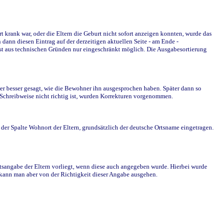
krank war, oder die Eltern die Geburt nicht sofort anzeigen konnten, wurde das
ann diesen Eintrag auf der derzeitigen aktuellen Seite - am Ende -
st aus technischen Gründen nur eingeschränkt möglich. Die Ausgabesortierung
r besser gesagt, wie die Bewohner ihn ausgesprochen haben. Später dann so
e Schreibweise nicht richtig ist, wurden Korrekturen vorgenommen.
r Spalte Wohnort der Eltern, grundsätzlich der deutsche Ortsname eingetragen.
rtsangabe der Eltern vorliegt, wenn diese auch angegeben wurde. Hierbei wurde
d kann man aber von der Richtigkeit dieser Angabe ausgehen.