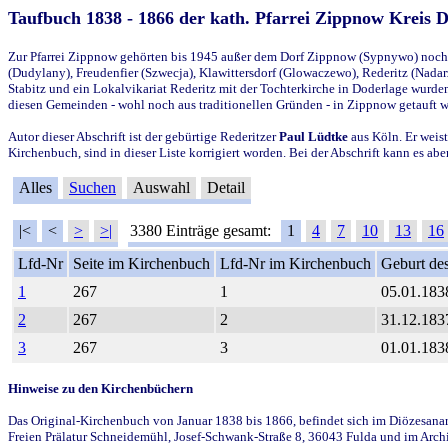
Taufbuch 1838 - 1866 der kath. Pfarrei Zippnow Kreis 
Zur Pfarrei Zippnow gehörten bis 1945 außer dem Dorf Zippnow (Sypnywo) noch d
(Dudylany), Freudenfier (Szwecja), Klawittersdorf (Glowaczewo), Rederitz (Nadarz
Stabitz und ein Lokalvikariat Rederitz mit der Tochterkirche in Doderlage wurd
diesen Gemeinden - wohl noch aus traditionellen Gründen - in Zippnow getauft 
Autor dieser Abschrift ist der gebürtige Rederitzer
Paul Lüdtke
aus Köln. Er weist
Kirchenbuch, sind in dieser Liste korrigiert worden. Bei der Abschrift kann es 
Alles
Suchen
Auswahl
Detail
|<
<
>
>|
3380 Einträge gesamt:
1
4
7
10
13
16
Lfd-Nr
Seite im Kirchenbuch
Lfd-Nr im Kirchenbuch
Geburt des
1
267
1
05.01.183
2
267
2
31.12.183
3
267
3
01.01.183
Hinweise zu den Kirchenbüchern
Das Original-Kirchenbuch von Januar 1838 bis 1866, befindet sich im Diözesanarch
Freien Prälatur Schneidemühl, Josef-Schwank-Straße 8, 36043 Fulda und im Archi