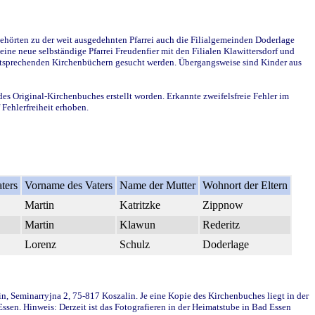
ehörten zu der weit ausgedehnten Pfarrei auch die Filialgemeinden Doderlage
ine neue selbständige Pfarrei Freudenfier mit den Filialen Klawittersdorf und
 entsprechenden Kirchenbüchern gesucht werden. Übergangsweise sind Kinder aus
des Original-Kirchenbuches erstellt worden. Erkannte zweifelsfreie Fehler im
Fehlerfreiheit erhoben.
ters
Vorname des Vaters
Name der Mutter
Wohnort der Eltern
Martin
Katritzke
Zippnow
Martin
Klawun
Rederitz
Lorenz
Schulz
Doderlage
in, Seminarryjna 2, 75-817 Koszalin. Je eine Kopie des Kirchenbuches liegt in der
en. Hinweis: Derzeit ist das Fotografieren in der Heimatstube in Bad Essen