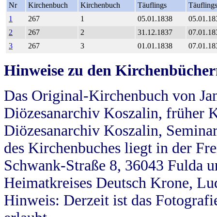
Nr
Kirchenbuch
Kirchenbuch
Täuflings
Täufling
1
267
1
05.01.1838
05.01.18
2
267
2
31.12.1837
07.01.18
3
267
3
01.01.1838
07.01.18
Hinweise zu den Kirchenbücher
Das Original-Kirchenbuch von Jan
Diözesanarchiv Koszalin, früher Kö
Diözesanarchiv Koszalin, Seminar
des Kirchenbuches liegt in der Fr
Schwank-Straße 8, 36043 Fulda u
Heimatkreises Deutsch Krone, Lu
Hinweis: Derzeit ist das Fotograf