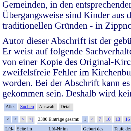
Gemeinden, in den entsprechende
Übergangsweise sind Kinder aus 
traditionellen Gründen - in Zippn
Autor dieser Abschrift ist der geb
Er weist auf folgende Sachverhalte
von einer Kopie des Original-Kirc
zweifelsfreie Fehler im Kirchenbuc
worden. Bei der Abschrift kann e
gekommen sein. Deshalb wird kein
Alles
Suchen
Auswahl
Detail
|<
<
>
>|
3380 Einträge gesamt:
1
4
7
10
13
16
Lfd-
Seite im
Lfd-Nr im
Geburt des
Taufe de