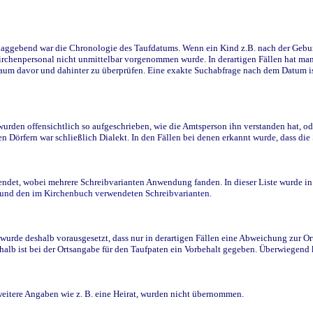
ggebend war die Chronologie des Taufdatums. Wenn ein Kind z.B. nach der Geburt 
rchenpersonal nicht unmittelbar vorgenommen wurde. In derartigen Fällen hat man d
raum davor und dahinter zu überprüfen. Eine exakte Suchabfrage nach dem Datum i
den offensichtlich so aufgeschrieben, wie die Amtsperson ihn verstanden hat, ode
n Dörfern war schließlich Dialekt. In den Fällen bei denen erkannt wurde, dass di
t, wobei mehrere Schreibvarianten Anwendung fanden. In dieser Liste wurde in de
n und den im Kirchenbuch verwendeten Schreibvarianten.
wurde deshalb vorausgesetzt, dass nur in derartigen Fällen eine Abweichung zur O
eshalb ist bei der Ortsangabe für den Taufpaten ein Vorbehalt gegeben. Überwiegen
weitere Angaben wie z. B. eine Heirat, wurden nicht übernommen.