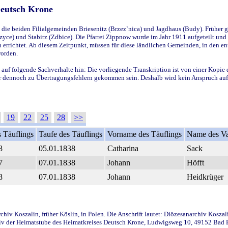
Deutsch Krone
ie beiden Filialgemeinden Briesenitz (Brzez`nica) und Jagdhaus (Budy). Früher g
yce) und Stabitz (Zdbice). Die Pfarrei Zippnow wurde im Jahr 1911 aufgeteilt und e
en errichtet. Ab diesem Zeitpunkt, müssen für diese ländlichen Gemeinden, in den
worden.
 auf folgende Sachverhalte hin: Die vorliegende Transkription ist von einer Kopie 
aber dennoch zu Übertragungsfehlern gekommen sein. Deshalb wird kein Anspruch auf 
19
22
25
28
>>
 Täuflings
Taufe des Täuflings
Vorname des Täuflings
Name des Va
8
05.01.1838
Catharina
Sack
7
07.01.1838
Johann
Höfft
8
07.01.1838
Johann
Heidkrüger
iv Koszalin, früher Köslin, in Polen. Die Anschrift lautet: Diözesanarchiv Koszal
v der Heimatstube des Heimatkreises Deutsch Krone, Ludwigsweg 10, 49152 Bad Ess