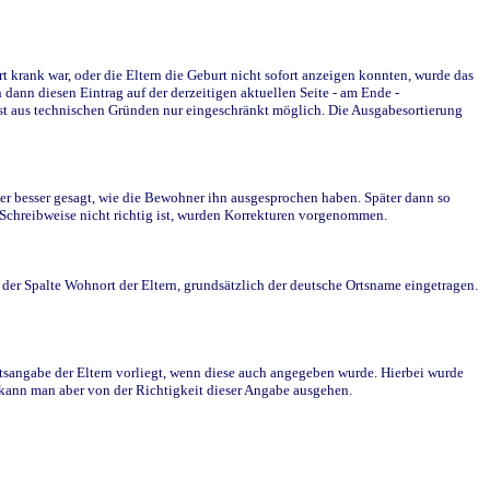
krank war, oder die Eltern die Geburt nicht sofort anzeigen konnten, wurde das
ann diesen Eintrag auf der derzeitigen aktuellen Seite - am Ende -
st aus technischen Gründen nur eingeschränkt möglich. Die Ausgabesortierung
r besser gesagt, wie die Bewohner ihn ausgesprochen haben. Später dann so
e Schreibweise nicht richtig ist, wurden Korrekturen vorgenommen.
r Spalte Wohnort der Eltern, grundsätzlich der deutsche Ortsname eingetragen.
rtsangabe der Eltern vorliegt, wenn diese auch angegeben wurde. Hierbei wurde
d kann man aber von der Richtigkeit dieser Angabe ausgehen.