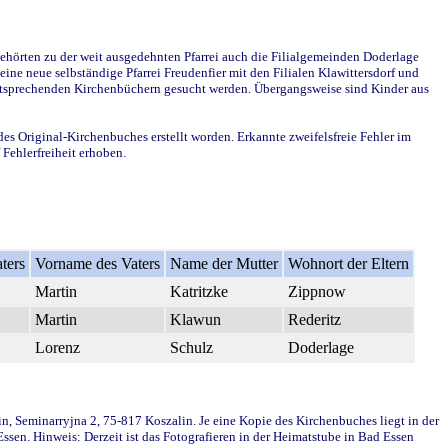
ehörten zu der weit ausgedehnten Pfarrei auch die Filialgemeinden Doderlage
ine neue selbständige Pfarrei Freudenfier mit den Filialen Klawittersdorf und
 entsprechenden Kirchenbüchern gesucht werden. Übergangsweise sind Kinder aus
des Original-Kirchenbuches erstellt worden. Erkannte zweifelsfreie Fehler im
Fehlerfreiheit erhoben.
ters
Vorname des Vaters
Name der Mutter
Wohnort der Eltern
Martin
Katritzke
Zippnow
Martin
Klawun
Rederitz
Lorenz
Schulz
Doderlage
in, Seminarryjna 2, 75-817 Koszalin. Je eine Kopie des Kirchenbuches liegt in der
en. Hinweis: Derzeit ist das Fotografieren in der Heimatstube in Bad Essen