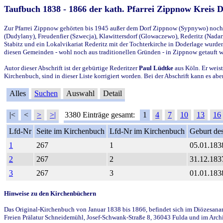
Taufbuch 1838 - 1866 der kath. Pfarrei Zippnow Kreis 
Zur Pfarrei Zippnow gehörten bis 1945 außer dem Dorf Zippnow (Sypnywo) noch d
(Dudylany), Freudenfier (Szwecja), Klawittersdorf (Glowaczewo), Rederitz (Nadarz
Stabitz und ein Lokalvikariat Rederitz mit der Tochterkirche in Doderlage wurd
diesen Gemeinden - wohl noch aus traditionellen Gründen - in Zippnow getauft 
Autor dieser Abschrift ist der gebürtige Rederitzer
Paul Lüdtke
aus Köln. Er weist
Kirchenbuch, sind in dieser Liste korrigiert worden. Bei der Abschrift kann es 
Alles
Suchen
Auswahl
Detail
|<
<
>
>|
3380 Einträge gesamt:
1
4
7
10
13
16
Lfd-Nr
Seite im Kirchenbuch
Lfd-Nr im Kirchenbuch
Geburt des
1
267
1
05.01.183
2
267
2
31.12.183
3
267
3
01.01.183
Hinweise zu den Kirchenbüchern
Das Original-Kirchenbuch von Januar 1838 bis 1866, befindet sich im Diözesanarch
Freien Prälatur Schneidemühl, Josef-Schwank-Straße 8, 36043 Fulda und im Archi