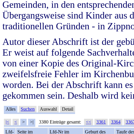
Gemeinden, in den entsprechende
Übergangsweise sind Kinder aus 
traditionellen Gründen - in Zippn
Autor dieser Abschrift ist der geb
Er weist auf folgende Sachverhalte
von einer Kopie des Original-Kirc
zweifelsfreie Fehler im Kirchenbuc
worden. Bei der Abschrift kann e
gekommen sein. Deshalb wird kein
Alles
Suchen
Auswahl
Detail
|<
<
>
>|
3380 Einträge gesamt:
<<
3361
3364
336
Lfd-
Seite im
Lfd-Nr im
Geburt des
Taufe de