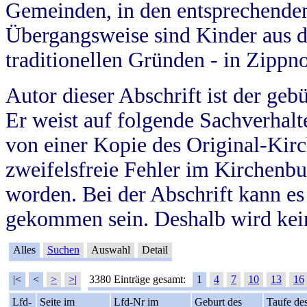
Gemeinden, in den entsprechende
Übergangsweise sind Kinder aus 
traditionellen Gründen - in Zippn
Autor dieser Abschrift ist der geb
Er weist auf folgende Sachverhalte
von einer Kopie des Original-Kirc
zweifelsfreie Fehler im Kirchenbuc
worden. Bei der Abschrift kann e
gekommen sein. Deshalb wird kein
Alles
Suchen
Auswahl
Detail
|<
<
>
>|
3380 Einträge gesamt:
1
4
7
10
13
16
Lfd-
Seite im
Lfd-Nr im
Geburt des
Taufe de