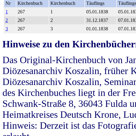
Nr
Kirchenbuch
Kirchenbuch
Täuflings
Täufling
1
267
1
05.01.1838
05.01.18
2
267
2
31.12.1837
07.01.18
3
267
3
01.01.1838
07.01.18
Hinweise zu den Kirchenbücher
Das Original-Kirchenbuch von Jan
Diözesanarchiv Koszalin, früher Kö
Diözesanarchiv Koszalin, Seminar
des Kirchenbuches liegt in der Fr
Schwank-Straße 8, 36043 Fulda u
Heimatkreises Deutsch Krone, Lu
Hinweis: Derzeit ist das Fotograf