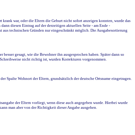
krank war, oder die Eltern die Geburt nicht sofort anzeigen konnten, wurde das
ann diesen Eintrag auf der derzeitigen aktuellen Seite - am Ende -
st aus technischen Gründen nur eingeschränkt möglich. Die Ausgabesortierung
r besser gesagt, wie die Bewohner ihn ausgesprochen haben. Später dann so
e Schreibweise nicht richtig ist, wurden Korrekturen vorgenommen.
r Spalte Wohnort der Eltern, grundsätzlich der deutsche Ortsname eingetragen.
rtsangabe der Eltern vorliegt, wenn diese auch angegeben wurde. Hierbei wurde
d kann man aber von der Richtigkeit dieser Angabe ausgehen.