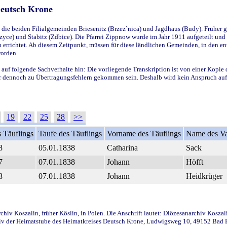
Deutsch Krone
ie beiden Filialgemeinden Briesenitz (Brzez`nica) und Jagdhaus (Budy). Früher g
yce) und Stabitz (Zdbice). Die Pfarrei Zippnow wurde im Jahr 1911 aufgeteilt und e
en errichtet. Ab diesem Zeitpunkt, müssen für diese ländlichen Gemeinden, in den
worden.
 auf folgende Sachverhalte hin: Die vorliegende Transkription ist von einer Kopie 
aber dennoch zu Übertragungsfehlern gekommen sein. Deshalb wird kein Anspruch auf 
19
22
25
28
>>
 Täuflings
Taufe des Täuflings
Vorname des Täuflings
Name des Va
8
05.01.1838
Catharina
Sack
7
07.01.1838
Johann
Höfft
8
07.01.1838
Johann
Heidkrüger
iv Koszalin, früher Köslin, in Polen. Die Anschrift lautet: Diözesanarchiv Koszal
v der Heimatstube des Heimatkreises Deutsch Krone, Ludwigsweg 10, 49152 Bad Ess