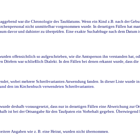
ggebend war die Chronologie des Taufdatums. Wenn ein Kind z.B. nach der Geburt 
rchenpersonal nicht unmittelbar vorgenommen wurde. In derartigen Fällen hat man d
raum davor und dahinter zu überprüfen. Eine exakte Suchabfrage nach dem Datum i
den offensichtlich so aufgeschrieben, wie die Amtsperson ihn verstanden hat, ode
n Dörfern war schließlich Dialekt. In den Fällen bei denen erkannt wurde, dass di
t, wobei mehrere Schreibvarianten Anwendung fanden. In dieser Liste wurde in de
n und den im Kirchenbuch verwendeten Schreibvarianten.
wurde deshalb vorausgesetzt, dass nur in derartigen Fällen eine Abweichung zur O
eshalb ist bei der Ortsangabe für den Taufpaten ein Vorbehalt gegeben. Überwiegen
weitere Angaben wie z. B. eine Heirat, wurden nicht übernommen.