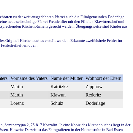
ehörten zu der weit ausgedehnten Pfarrei auch die Filialgemeinden Doderlage
ine neue selbständige Pfarrei Freudenfier mit den Filialen Klawittersdorf und
 entsprechenden Kirchenbüchern gesucht werden. Übergangsweise sind Kinder aus
des Original-Kirchenbuches erstellt worden. Erkannte zweifelsfreie Fehler im
Fehlerfreiheit erhoben.
ters
Vorname des Vaters
Name der Mutter
Wohnort der Eltern
Martin
Katritzke
Zippnow
Martin
Klawun
Rederitz
Lorenz
Schulz
Doderlage
in, Seminarryjna 2, 75-817 Koszalin. Je eine Kopie des Kirchenbuches liegt in der
en. Hinweis: Derzeit ist das Fotografieren in der Heimatstube in Bad Essen