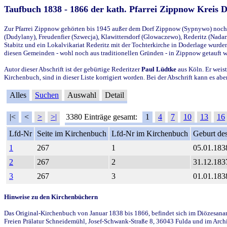
Taufbuch 1838 - 1866 der kath. Pfarrei Zippnow Kreis 
Zur Pfarrei Zippnow gehörten bis 1945 außer dem Dorf Zippnow (Sypnywo) noch d
(Dudylany), Freudenfier (Szwecja), Klawittersdorf (Glowaczewo), Rederitz (Nadarz
Stabitz und ein Lokalvikariat Rederitz mit der Tochterkirche in Doderlage wurd
diesen Gemeinden - wohl noch aus traditionellen Gründen - in Zippnow getauft 
Autor dieser Abschrift ist der gebürtige Rederitzer
Paul Lüdtke
aus Köln. Er weist
Kirchenbuch, sind in dieser Liste korrigiert worden. Bei der Abschrift kann es 
Alles
Suchen
Auswahl
Detail
|<
<
>
>|
3380 Einträge gesamt:
1
4
7
10
13
16
Lfd-Nr
Seite im Kirchenbuch
Lfd-Nr im Kirchenbuch
Geburt des
1
267
1
05.01.183
2
267
2
31.12.183
3
267
3
01.01.183
Hinweise zu den Kirchenbüchern
Das Original-Kirchenbuch von Januar 1838 bis 1866, befindet sich im Diözesanarch
Freien Prälatur Schneidemühl, Josef-Schwank-Straße 8, 36043 Fulda und im Archi