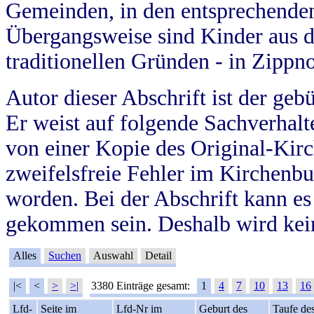
Gemeinden, in den entsprechende
Übergangsweise sind Kinder aus 
traditionellen Gründen - in Zippn
Autor dieser Abschrift ist der geb
Er weist auf folgende Sachverhalte
von einer Kopie des Original-Kirc
zweifelsfreie Fehler im Kirchenbuc
worden. Bei der Abschrift kann e
gekommen sein. Deshalb wird kein
Alles
Suchen
Auswahl
Detail
|<
<
>
>|
3380 Einträge gesamt:
1
4
7
10
13
16
Lfd-
Seite im
Lfd-Nr im
Geburt des
Taufe de