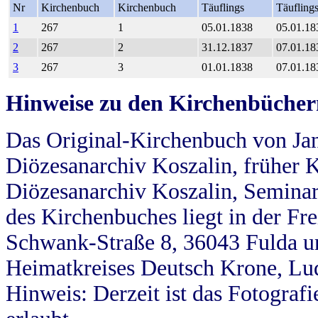
Nr
Kirchenbuch
Kirchenbuch
Täuflings
Täufling
1
267
1
05.01.1838
05.01.18
2
267
2
31.12.1837
07.01.18
3
267
3
01.01.1838
07.01.18
Hinweise zu den Kirchenbücher
Das Original-Kirchenbuch von Jan
Diözesanarchiv Koszalin, früher Kö
Diözesanarchiv Koszalin, Seminar
des Kirchenbuches liegt in der Fr
Schwank-Straße 8, 36043 Fulda u
Heimatkreises Deutsch Krone, Lu
Hinweis: Derzeit ist das Fotograf