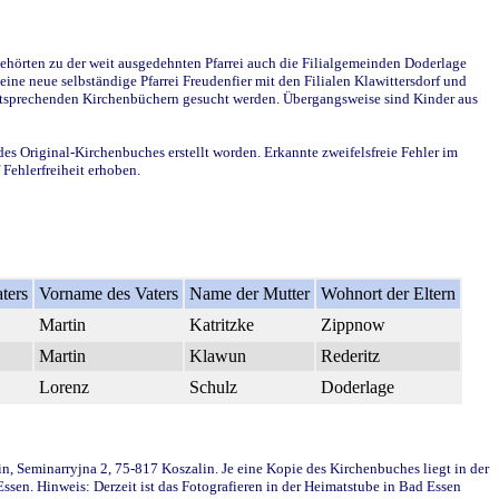
ehörten zu der weit ausgedehnten Pfarrei auch die Filialgemeinden Doderlage
ine neue selbständige Pfarrei Freudenfier mit den Filialen Klawittersdorf und
 entsprechenden Kirchenbüchern gesucht werden. Übergangsweise sind Kinder aus
des Original-Kirchenbuches erstellt worden. Erkannte zweifelsfreie Fehler im
Fehlerfreiheit erhoben.
ters
Vorname des Vaters
Name der Mutter
Wohnort der Eltern
Martin
Katritzke
Zippnow
Martin
Klawun
Rederitz
Lorenz
Schulz
Doderlage
in, Seminarryjna 2, 75-817 Koszalin. Je eine Kopie des Kirchenbuches liegt in der
en. Hinweis: Derzeit ist das Fotografieren in der Heimatstube in Bad Essen