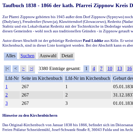
Taufbuch 1838 - 1866 der kath. Pfarrei Zippnow Kreis 
Zur Pfarrei Zippnow gehörten bis 1945 außer dem Dorf Zippnow (Sypnywo) noch d
(Dudylany), Freudenfier (Szwecja), Klawittersdorf (Glowaczewo), Rederitz (Nadarz
Stabitz und ein Lokalvikariat Rederitz mit der Tochterkirche in Doderlage wurd
diesen Gemeinden - wohl noch aus traditionellen Gründen - in Zippnow getauft 
Autor dieser Abschrift ist der gebürtige Rederitzer
Paul Lüdtke
aus Köln. Er weist
Kirchenbuch, sind in dieser Liste korrigiert worden. Bei der Abschrift kann es 
Alles
Suchen
Auswahl
Detail
|<
<
>
>|
3380 Einträge gesamt:
1
4
7
10
13
16
Lfd-Nr
Seite im Kirchenbuch
Lfd-Nr im Kirchenbuch
Geburt des
1
267
1
05.01.183
2
267
2
31.12.183
3
267
3
01.01.183
Hinweise zu den Kirchenbüchern
Das Original-Kirchenbuch von Januar 1838 bis 1866, befindet sich im Diözesanarch
Freien Prälatur Schneidemühl, Josef-Schwank-Straße 8, 36043 Fulda und im Archi