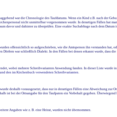
ggebend war die Chronologie des Taufdatums. Wenn ein Kind z.B. nach der Geburt 
rchenpersonal nicht unmittelbar vorgenommen wurde. In derartigen Fällen hat man d
raum davor und dahinter zu überprüfen. Eine exakte Suchabfrage nach dem Datum i
den offensichtlich so aufgeschrieben, wie die Amtsperson ihn verstanden hat, ode
n Dörfern war schließlich Dialekt. In den Fällen bei denen erkannt wurde, dass di
t, wobei mehrere Schreibvarianten Anwendung fanden. In dieser Liste wurde in de
n und den im Kirchenbuch verwendeten Schreibvarianten.
wurde deshalb vorausgesetzt, dass nur in derartigen Fällen eine Abweichung zur O
eshalb ist bei der Ortsangabe für den Taufpaten ein Vorbehalt gegeben. Überwiegen
weitere Angaben wie z. B. eine Heirat, wurden nicht übernommen.