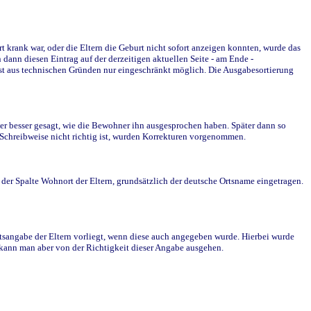
krank war, oder die Eltern die Geburt nicht sofort anzeigen konnten, wurde das
ann diesen Eintrag auf der derzeitigen aktuellen Seite - am Ende -
st aus technischen Gründen nur eingeschränkt möglich. Die Ausgabesortierung
r besser gesagt, wie die Bewohner ihn ausgesprochen haben. Später dann so
e Schreibweise nicht richtig ist, wurden Korrekturen vorgenommen.
r Spalte Wohnort der Eltern, grundsätzlich der deutsche Ortsname eingetragen.
rtsangabe der Eltern vorliegt, wenn diese auch angegeben wurde. Hierbei wurde
d kann man aber von der Richtigkeit dieser Angabe ausgehen.