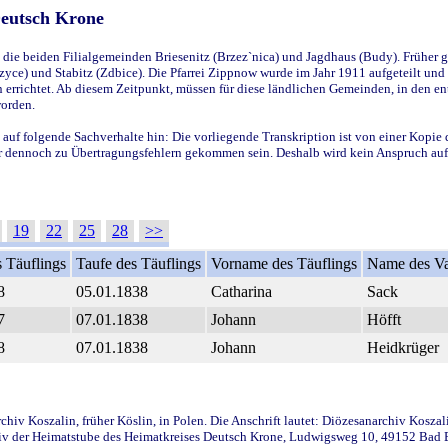
Deutsch Krone
ie beiden Filialgemeinden Briesenitz (Brzez`nica) und Jagdhaus (Budy). Früher g
yce) und Stabitz (Zdbice). Die Pfarrei Zippnow wurde im Jahr 1911 aufgeteilt und e
en errichtet. Ab diesem Zeitpunkt, müssen für diese ländlichen Gemeinden, in den
worden.
 auf folgende Sachverhalte hin: Die vorliegende Transkription ist von einer Kopie 
aber dennoch zu Übertragungsfehlern gekommen sein. Deshalb wird kein Anspruch auf 
19
22
25
28
>>
 Täuflings
Taufe des Täuflings
Vorname des Täuflings
Name des Va
8
05.01.1838
Catharina
Sack
7
07.01.1838
Johann
Höfft
8
07.01.1838
Johann
Heidkrüger
iv Koszalin, früher Köslin, in Polen. Die Anschrift lautet: Diözesanarchiv Koszal
v der Heimatstube des Heimatkreises Deutsch Krone, Ludwigsweg 10, 49152 Bad Ess