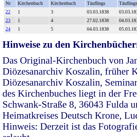
Nr
Kirchenbuch
Kirchenbuch
Täuflings
Täufling
22
1
3
03.03.1838
03.03.18
23
1
4
27.02.1838
04.03.18
24
1
5
04.03.1838
05.03.18
Hinweise zu den Kirchenbücher
Das Original-Kirchenbuch von Jan
Diözesanarchiv Koszalin, früher Kö
Diözesanarchiv Koszalin, Seminar
des Kirchenbuches liegt in der Fr
Schwank-Straße 8, 36043 Fulda u
Heimatkreises Deutsch Krone, Lu
Hinweis: Derzeit ist das Fotograf