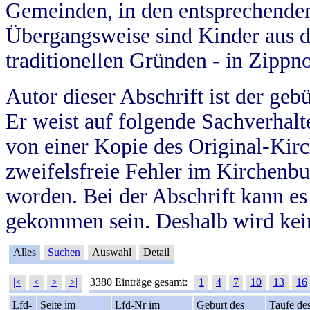
Gemeinden, in den entsprechende
Übergangsweise sind Kinder aus 
traditionellen Gründen - in Zippn
Autor dieser Abschrift ist der geb
Er weist auf folgende Sachverhalte
von einer Kopie des Original-Kirc
zweifelsfreie Fehler im Kirchenbuc
worden. Bei der Abschrift kann e
gekommen sein. Deshalb wird kein
Alles
Suchen
Auswahl
Detail
|<
<
>
>|
3380 Einträge gesamt:
1
4
7
10
13
16
Lfd-
Seite im
Lfd-Nr im
Geburt des
Taufe de