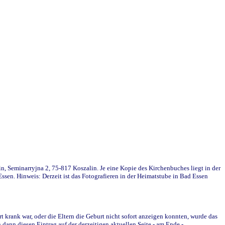
in, Seminarryjna 2, 75-817 Koszalin. Je eine Kopie des Kirchenbuches liegt in der
en. Hinweis: Derzeit ist das Fotografieren in der Heimatstube in Bad Essen
krank war, oder die Eltern die Geburt nicht sofort anzeigen konnten, wurde das
ann diesen Eintrag auf der derzeitigen aktuellen Seite - am Ende -