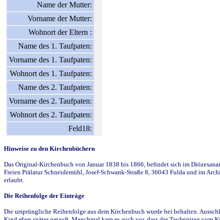
Name der Mutter:
Vorname der Mutter:
Wohnort der Eltern :
Name des 1. Taufpaten:
Vorname des 1. Taufpaten:
Wohnort des 1. Taufpaten:
Name des 2. Taufpaten:
Vorname des 2. Taufpaten:
Wohnort des 2. Taufpaten:
Feld18:
Hinweise zu den Kirchenbüchern
Das Original-Kirchenbuch von Januar 1838 bis 1866, befindet sich im Diözesanarch
Freien Prälatur Schneidemühl, Josef-Schwank-Straße 8, 36043 Fulda und im Archi
erlaubt.
Die Reihenfolge der Einträge
Die ursprüngliche Reihenfolge aus dem Kirchenbuch wurde bei behalten. Ausschla
Kind eben später getauft. Manchmal kam es auch vor, dass der Taufeintrag vom Ki