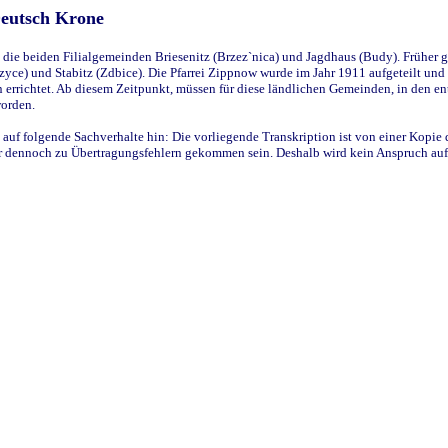
Deutsch Krone
ie beiden Filialgemeinden Briesenitz (Brzez`nica) und Jagdhaus (Budy). Früher g
yce) und Stabitz (Zdbice). Die Pfarrei Zippnow wurde im Jahr 1911 aufgeteilt und e
en errichtet. Ab diesem Zeitpunkt, müssen für diese ländlichen Gemeinden, in den
worden.
 auf folgende Sachverhalte hin: Die vorliegende Transkription ist von einer Kopie 
aber dennoch zu Übertragungsfehlern gekommen sein. Deshalb wird kein Anspruch auf 