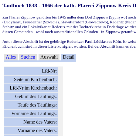
Taufbuch 1838 - 1866 der kath. Pfarrei Zippnow Kreis 
Zur Pfarrei Zippnow gehörten bis 1945 außer dem Dorf Zippnow (Sypnywo) noch d
(Dudylany), Freudenfier (Szwecja), Klawittersdorf (Glowaczewo), Rederitz (Nadarz
Stabitz und ein Lokalvikariat Rederitz mit der Tochterkirche in Doderlage wurd
diesen Gemeinden - wohl noch aus traditionellen Gründen - in Zippnow getauft 
Autor dieser Abschrift ist der gebürtige Rederitzer
Paul Lüdtke
aus Köln. Er weist
Kirchenbuch, sind in dieser Liste korrigiert worden. Bei der Abschrift kann es 
Alles
Suchen
Auswahl
Detail
Lfd-Nr:
Seite im Kirchenbuch:
Lfd-Nr im Kirchenbuch:
Geburt des Täuflings:
Taufe des Täuflings:
Vorname des Täuflings:
Name des Vaters:
Vorname des Vaters: