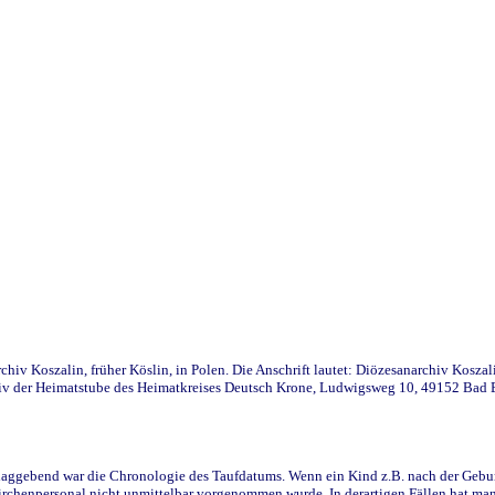
iv Koszalin, früher Köslin, in Polen. Die Anschrift lautet: Diözesanarchiv Koszal
v der Heimatstube des Heimatkreises Deutsch Krone, Ludwigsweg 10, 49152 Bad Ess
ggebend war die Chronologie des Taufdatums. Wenn ein Kind z.B. nach der Geburt 
rchenpersonal nicht unmittelbar vorgenommen wurde. In derartigen Fällen hat man d