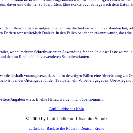
raum davor und dahinter zu überprüfen. Eine exakte Suchabfrage nach dem Datum i
den offensichtlich so aufgeschrieben, wie die Amtsperson ihn verstanden hat, ode
n Dörfern war schließlich Dialekt. In den Fällen bei denen erkannt wurde, dass di
t, wobei mehrere Schreibvarianten Anwendung fanden. In dieser Liste wurde in de
n und den im Kirchenbuch verwendeten Schreibvarianten.
wurde deshalb vorausgesetzt, dass nur in derartigen Fällen eine Abweichung zur O
eshalb ist bei der Ortsangabe für den Taufpaten ein Vorbehalt gegeben. Überwiegen
weitere Angaben wie z. B. eine Heirat, wurden nicht übernommen.
Paul Lüdtke aus Köln
© 2009 by Paul Lüdke und Joachim Schulz
zurück zu: Back to the Roots in Deutsch Krone