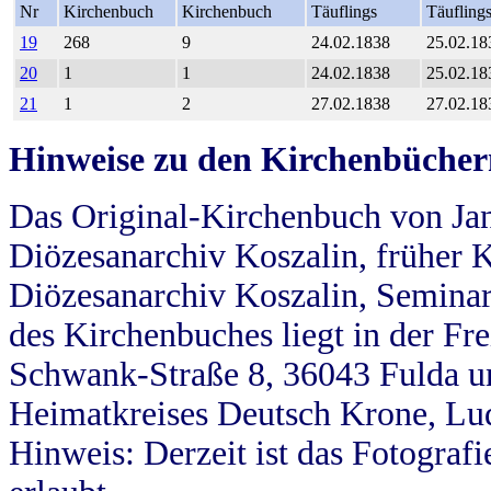
Nr
Kirchenbuch
Kirchenbuch
Täuflings
Täufling
19
268
9
24.02.1838
25.02.18
20
1
1
24.02.1838
25.02.18
21
1
2
27.02.1838
27.02.18
Hinweise zu den Kirchenbücher
Das Original-Kirchenbuch von Jan
Diözesanarchiv Koszalin, früher Kö
Diözesanarchiv Koszalin, Seminar
des Kirchenbuches liegt in der Fr
Schwank-Straße 8, 36043 Fulda u
Heimatkreises Deutsch Krone, Lu
Hinweis: Derzeit ist das Fotograf