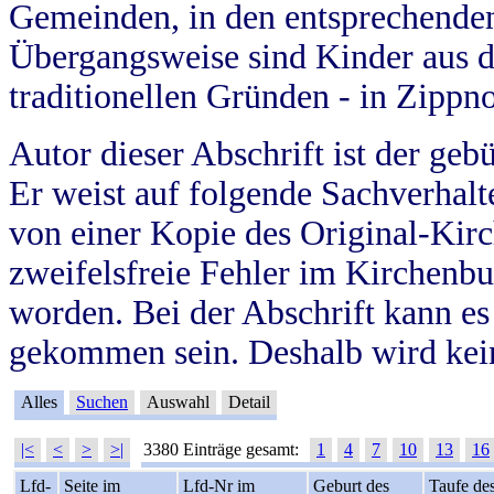
Gemeinden, in den entsprechende
Übergangsweise sind Kinder aus 
traditionellen Gründen - in Zippn
Autor dieser Abschrift ist der geb
Er weist auf folgende Sachverhalte
von einer Kopie des Original-Kirc
zweifelsfreie Fehler im Kirchenbuc
worden. Bei der Abschrift kann e
gekommen sein. Deshalb wird kein
Alles
Suchen
Auswahl
Detail
|<
<
>
>|
3380 Einträge gesamt:
1
4
7
10
13
16
Lfd-
Seite im
Lfd-Nr im
Geburt des
Taufe de