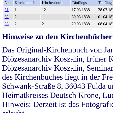
Nr
Kirchenbuch
Kirchenbuch
Täuflings
Täufling
31
1
12
17.03.1838
28.03.18
32
2
1
30.03.1838
01.04.18
33
2
2
29.03.1838
08.04.18
Hinweise zu den Kirchenbücher
Das Original-Kirchenbuch von Jan
Diözesanarchiv Koszalin, früher Kö
Diözesanarchiv Koszalin, Seminar
des Kirchenbuches liegt in der Fr
Schwank-Straße 8, 36043 Fulda u
Heimatkreises Deutsch Krone, Lu
Hinweis: Derzeit ist das Fotograf