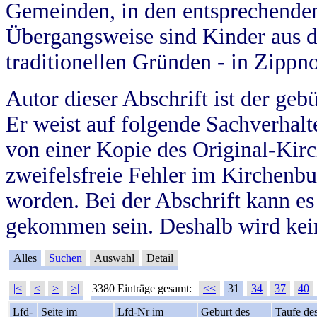
Gemeinden, in den entsprechende
Übergangsweise sind Kinder aus 
traditionellen Gründen - in Zippn
Autor dieser Abschrift ist der geb
Er weist auf folgende Sachverhalte
von einer Kopie des Original-Kirc
zweifelsfreie Fehler im Kirchenbuc
worden. Bei der Abschrift kann e
gekommen sein. Deshalb wird kein
Alles
Suchen
Auswahl
Detail
|<
<
>
>|
3380 Einträge gesamt:
<<
31
34
37
40
Lfd-
Seite im
Lfd-Nr im
Geburt des
Taufe de