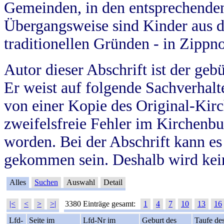
Gemeinden, in den entsprechende
Übergangsweise sind Kinder aus 
traditionellen Gründen - in Zippn
Autor dieser Abschrift ist der geb
Er weist auf folgende Sachverhalte
von einer Kopie des Original-Kirc
zweifelsfreie Fehler im Kirchenbuc
worden. Bei der Abschrift kann e
gekommen sein. Deshalb wird kein
Alles
Suchen
Auswahl
Detail
|<
<
>
>|
3380 Einträge gesamt:
1
4
7
10
13
16
Lfd-
Seite im
Lfd-Nr im
Geburt des
Taufe de