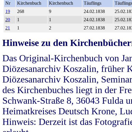
Nr
Kirchenbuch
Kirchenbuch
Täuflings
Täufling
19
268
9
24.02.1838
25.02.18
20
1
1
24.02.1838
25.02.18
21
1
2
27.02.1838
27.02.18
Hinweise zu den Kirchenbücher
Das Original-Kirchenbuch von Jan
Diözesanarchiv Koszalin, früher Kö
Diözesanarchiv Koszalin, Seminar
des Kirchenbuches liegt in der Fr
Schwank-Straße 8, 36043 Fulda u
Heimatkreises Deutsch Krone, Lu
Hinweis: Derzeit ist das Fotograf