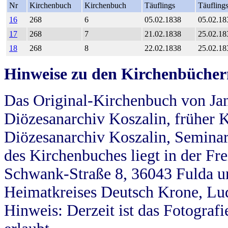
Nr
Kirchenbuch
Kirchenbuch
Täuflings
Täufling
16
268
6
05.02.1838
05.02.18
17
268
7
21.02.1838
25.02.18
18
268
8
22.02.1838
25.02.18
Hinweise zu den Kirchenbücher
Das Original-Kirchenbuch von Jan
Diözesanarchiv Koszalin, früher Kö
Diözesanarchiv Koszalin, Seminar
des Kirchenbuches liegt in der Fr
Schwank-Straße 8, 36043 Fulda u
Heimatkreises Deutsch Krone, Lu
Hinweis: Derzeit ist das Fotograf