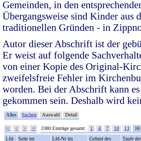
Gemeinden, in den entsprechende
Übergangsweise sind Kinder aus 
traditionellen Gründen - in Zippn
Autor dieser Abschrift ist der geb
Er weist auf folgende Sachverhalte
von einer Kopie des Original-Kirc
zweifelsfreie Fehler im Kirchenbuc
worden. Bei der Abschrift kann e
gekommen sein. Deshalb wird kein
Alles
Suchen
Auswahl
Detail
|<
<
>
>|
3380 Einträge gesamt:
1
4
7
10
13
16
Lfd-
Seite im
Lfd-Nr im
Geburt des
Taufe de