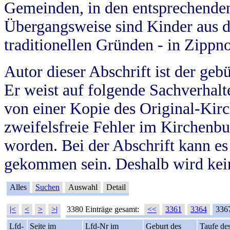
Gemeinden, in den entsprechende
Übergangsweise sind Kinder aus 
traditionellen Gründen - in Zippn
Autor dieser Abschrift ist der geb
Er weist auf folgende Sachverhalte
von einer Kopie des Original-Kirc
zweifelsfreie Fehler im Kirchenbuc
worden. Bei der Abschrift kann e
gekommen sein. Deshalb wird kein
Alles
Suchen
Auswahl
Detail
|<
<
>
>|
3380 Einträge gesamt:
<<
3361
3364
336
Lfd-
Seite im
Lfd-Nr im
Geburt des
Taufe de