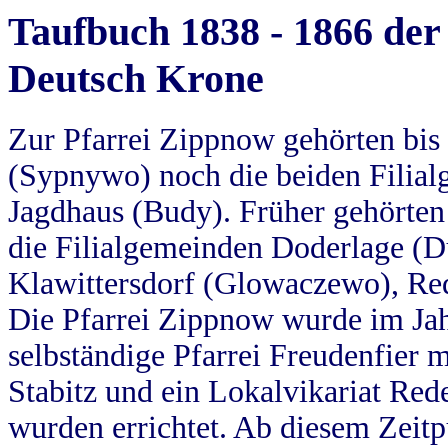
Taufbuch 1838 - 1866 der
Deutsch Krone
Zur Pfarrei Zippnow gehörten bi
(Sypnywo) noch die beiden Filial
Jagdhaus (Budy). Früher gehörten 
die Filialgemeinden Doderlage (D
Klawittersdorf (Glowaczewo), Red
Die Pfarrei Zippnow wurde im Jah
selbständige Pfarrei Freudenfier m
Stabitz und ein Lokalvikariat Red
wurden errichtet. Ab diesem Zeitp