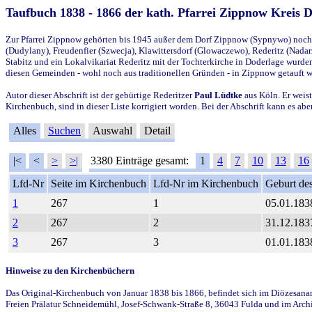
Taufbuch 1838 - 1866 der kath. Pfarrei Zippnow Kreis 
Zur Pfarrei Zippnow gehörten bis 1945 außer dem Dorf Zippnow (Sypnywo) noch d
(Dudylany), Freudenfier (Szwecja), Klawittersdorf (Glowaczewo), Rederitz (Nadarz
Stabitz und ein Lokalvikariat Rederitz mit der Tochterkirche in Doderlage wurd
diesen Gemeinden - wohl noch aus traditionellen Gründen - in Zippnow getauft 
Autor dieser Abschrift ist der gebürtige Rederitzer
Paul Lüdtke
aus Köln. Er weist
Kirchenbuch, sind in dieser Liste korrigiert worden. Bei der Abschrift kann es 
Alles
Suchen
Auswahl
Detail
|<
<
>
>|
3380 Einträge gesamt:
1
4
7
10
13
16
Lfd-Nr
Seite im Kirchenbuch
Lfd-Nr im Kirchenbuch
Geburt des
1
267
1
05.01.183
2
267
2
31.12.183
3
267
3
01.01.183
Hinweise zu den Kirchenbüchern
Das Original-Kirchenbuch von Januar 1838 bis 1866, befindet sich im Diözesanarch
Freien Prälatur Schneidemühl, Josef-Schwank-Straße 8, 36043 Fulda und im Archi