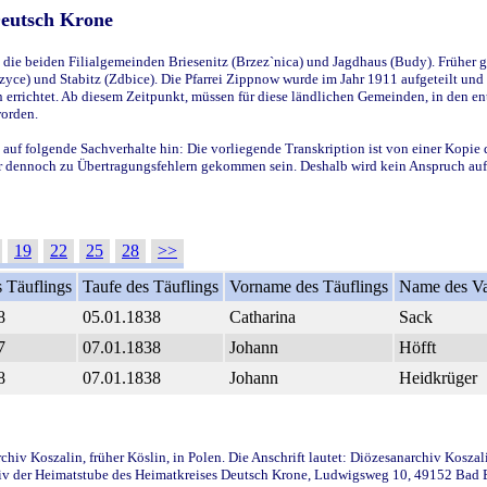
Deutsch Krone
ie beiden Filialgemeinden Briesenitz (Brzez`nica) und Jagdhaus (Budy). Früher g
yce) und Stabitz (Zdbice). Die Pfarrei Zippnow wurde im Jahr 1911 aufgeteilt und e
en errichtet. Ab diesem Zeitpunkt, müssen für diese ländlichen Gemeinden, in den
worden.
 auf folgende Sachverhalte hin: Die vorliegende Transkription ist von einer Kopie 
aber dennoch zu Übertragungsfehlern gekommen sein. Deshalb wird kein Anspruch auf 
19
22
25
28
>>
 Täuflings
Taufe des Täuflings
Vorname des Täuflings
Name des Va
8
05.01.1838
Catharina
Sack
7
07.01.1838
Johann
Höfft
8
07.01.1838
Johann
Heidkrüger
iv Koszalin, früher Köslin, in Polen. Die Anschrift lautet: Diözesanarchiv Koszal
v der Heimatstube des Heimatkreises Deutsch Krone, Ludwigsweg 10, 49152 Bad Ess