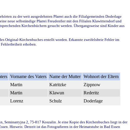
ehörten zu der weit ausgedehnten Pfarrei auch die Filialgemeinden Doderlage
ine neue selbständige Pfarrei Freudenfier mit den Filialen Klawittersdorf und
 entsprechenden Kirchenbüchern gesucht werden. Übergangsweise sind Kinder aus
des Original-Kirchenbuches erstellt worden. Erkannte zweifelsfreie Fehler im
Fehlerfreiheit erhoben.
ters
Vorname des Vaters
Name der Mutter
Wohnort der Eltern
Martin
Katritzke
Zippnow
Martin
Klawun
Rederitz
Lorenz
Schulz
Doderlage
in, Seminarryjna 2, 75-817 Koszalin. Je eine Kopie des Kirchenbuches liegt in der
en. Hinweis: Derzeit ist das Fotografieren in der Heimatstube in Bad Essen