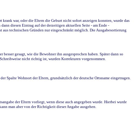
krank war, oder die Eltern die Geburt nicht sofort anzeigen konnten, wurde das
ann diesen Eintrag auf der derzeitigen aktuellen Seite - am Ende -
st aus technischen Gründen nur eingeschränkt möglich. Die Ausgabesortierung
r besser gesagt, wie die Bewohner ihn ausgesprochen haben. Später dann so
e Schreibweise nicht richtig ist, wurden Korrekturen vorgenommen.
r Spalte Wohnort der Eltern, grundsätzlich der deutsche Ortsname eingetragen.
rtsangabe der Eltern vorliegt, wenn diese auch angegeben wurde. Hierbei wurde
d kann man aber von der Richtigkeit dieser Angabe ausgehen.