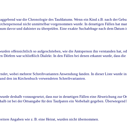
ggebend war die Chronologie des Taufdatums. Wenn ein Kind z.B. nach der Geburt 
rchenpersonal nicht unmittelbar vorgenommen wurde. In derartigen Fällen hat man d
raum davor und dahinter zu überprüfen. Eine exakte Suchabfrage nach dem Datum i
den offensichtlich so aufgeschrieben, wie die Amtsperson ihn verstanden hat, ode
n Dörfern war schließlich Dialekt. In den Fällen bei denen erkannt wurde, dass di
t, wobei mehrere Schreibvarianten Anwendung fanden. In dieser Liste wurde in de
n und den im Kirchenbuch verwendeten Schreibvarianten.
wurde deshalb vorausgesetzt, dass nur in derartigen Fällen eine Abweichung zur O
eshalb ist bei der Ortsangabe für den Taufpaten ein Vorbehalt gegeben. Überwiegen
weitere Angaben wie z. B. eine Heirat, wurden nicht übernommen.