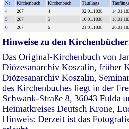
Nr
Kirchenbuch
Kirchenbuch
Täuflings
Täufling
4
267
4
02.01.1838
14.01.18
5
267
5
16.01.1838
18.01.18
6
267
6
21.01.1838
26.01.18
Hinweise zu den Kirchenbücher
Das Original-Kirchenbuch von Jan
Diözesanarchiv Koszalin, früher Kö
Diözesanarchiv Koszalin, Seminar
des Kirchenbuches liegt in der Fr
Schwank-Straße 8, 36043 Fulda u
Heimatkreises Deutsch Krone, Lu
Hinweis: Derzeit ist das Fotograf