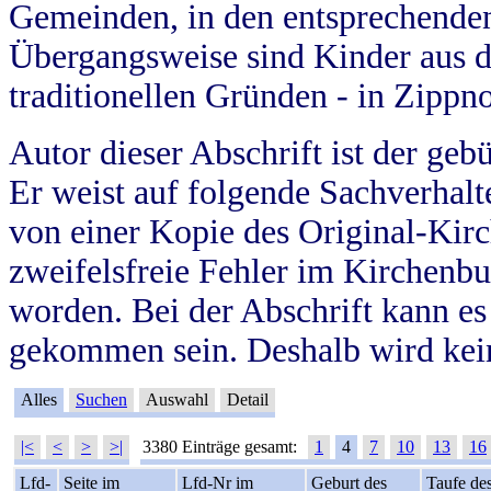
Gemeinden, in den entsprechende
Übergangsweise sind Kinder aus 
traditionellen Gründen - in Zippn
Autor dieser Abschrift ist der geb
Er weist auf folgende Sachverhalte
von einer Kopie des Original-Kirc
zweifelsfreie Fehler im Kirchenbuc
worden. Bei der Abschrift kann e
gekommen sein. Deshalb wird kein
Alles
Suchen
Auswahl
Detail
|<
<
>
>|
3380 Einträge gesamt:
1
4
7
10
13
16
Lfd-
Seite im
Lfd-Nr im
Geburt des
Taufe de