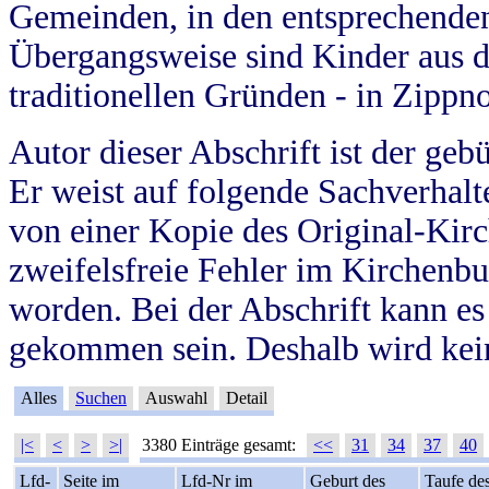
Gemeinden, in den entsprechende
Übergangsweise sind Kinder aus 
traditionellen Gründen - in Zippn
Autor dieser Abschrift ist der geb
Er weist auf folgende Sachverhalte
von einer Kopie des Original-Kirc
zweifelsfreie Fehler im Kirchenbuc
worden. Bei der Abschrift kann e
gekommen sein. Deshalb wird kein
Alles
Suchen
Auswahl
Detail
|<
<
>
>|
3380 Einträge gesamt:
<<
31
34
37
40
Lfd-
Seite im
Lfd-Nr im
Geburt des
Taufe de